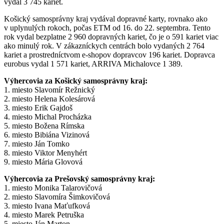
vydal 3 745 kariet.
Košický samosprávny kraj vydával dopravné karty, rovnako ako
v uplynulých rokoch, počas ETM od 16. do 22. septembra. Tento
rok vydal bezplatne 2 960 dopravných kariet, čo je o 591 kariet viac
ako minulý rok. V zákazníckych centrách bolo vydaných 2 764
kariet a prostredníctvom e-shopov dopravcov 196 kariet. Dopravca
eurobus vydal 1 571 kariet, ARRIVA Michalovce 1 389.
Výhercovia za Košický samosprávny kraj:
1. miesto Slavomír Režnický
2. miesto Helena Kolesárová
3. miesto Erik Gajdoš
4. miesto Michal Procházka
5. miesto Božena Rímska
6. miesto Bibiána Vizinová
7. miesto Ján Tomko
8. miesto Viktor Menyhért
9. miesto Mária Glovová
Výhercovia za Prešovský samosprávny kraj:
1. miesto Monika Talarovičová
2. miesto Slavomíra Šimkovičová
3. miesto Ivana Maťufková
4. miesto Marek Petruška
5. miesto Ján Marton