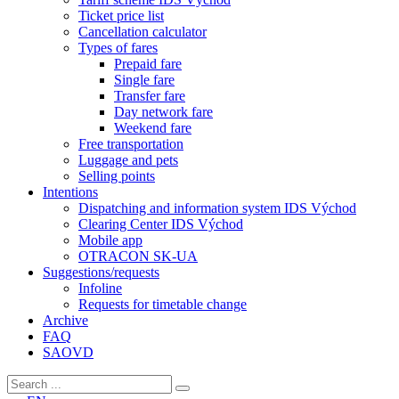
Ticket price list
Cancellation calculator
Types of fares
Prepaid fare
Single fare
Transfer fare
Day network fare
Weekend fare
Free transportation
Luggage and pets
Selling points
Intentions
Dispatching and information system IDS Východ
Clearing Center IDS Východ
Mobile app
OTRACON SK-UA
Suggestions/requests
Infoline
Requests for timetable change
Archive
FAQ
SAOVD