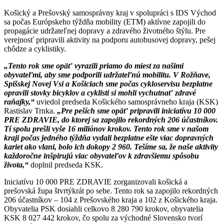
Košický a Prešovský samosprávny kraj v spolupráci s IDS Východ
sa počas Európskeho týždňa mobility (ETM) aktívne zapojili do
propagácie udržateľnej dopravy a zdravého životného štýlu. Pre
verejnosť pripravili aktivity na podporu autobusovej dopravy, pešej
chôdze a cyklistiky.
„Tento rok sme opäť vyrazili priamo do miest za našimi
obyvateľmi, aby sme podporili udržateľnú mobilitu. V Rožňave,
Spišskej Novej Vsi a Košiciach sme počas cykloservisu bezplatne
opravili stovky bicyklov a cyklisti si mohli vychutnať zdravé
raňajky,“
uviedol predseda Košického samosprávneho kraja (KSK)
Rastislav Trnka.
„Pre peších sme opäť pripravili iniciatívu 10 000
PRE ZDRAVIE, do ktorej sa zapojilo rekordných 206 účastníkov.
Tí spolu prešli vyše 16 miliónov krokov. Tento rok sme v našom
kraji počas jedného týždňa vydali bezplatne ešte viac dopravných
kariet ako vlani, bolo ich dokopy 2 960. Tešíme sa, že naše aktivity
každoročne inšpirujú viac obyvateľov k zdravšiemu spôsobu
života,“
doplnil predseda KSK.
Iniciatívu 10 000 PRE ZDRAVIE zorganizovali košická a
prešovská župa štvrtýkrát po sebe. Tento rok sa zapojilo rekordných
206 účastníkov – 104 z Prešovského kraja a 102 z Košického kraja.
Obyvatelia PSK dosiahli celkovo 8 280 790 krokov, obyvatelia
KSK 8 027 442 krokov, čo spolu za východné Slovensko tvorí