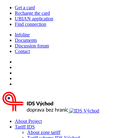
Get a card
Recharge the card
UBIAN application
Find connection
Infoline
Documents
Discussion forum
Contact
About Project
Tariff IDS
About zone tariff
Tariff scheme IDS Východ