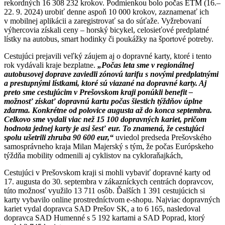
rekordných 16 308 232 krokov. Podmienkou bolo počas ETM (16.–
22. 9. 2024) urobiť denne aspoň 10 000 krokov, zaznamenať ich
v mobilnej aplikácii a zaregistrovať sa do súťaže. Vyžrebovaní
výhercovia získali ceny – horský bicykel, celosieťové predplatné
lístky na autobus, smart hodinky či poukážky na športové potreby.
Cestujúci prejavili veľký záujem aj o dopravné karty, ktoré i tento
rok vydávali kraje bezplatne.
„Počas leta sme v regionálnej
autobusovej doprave zaviedli zónovú tarifu s novými predplatnými
a prestupnými lístkami, ktoré sú viazané na dopravné karty. Aj
preto sme cestujúcim v Prešovskom kraji ponúkli benefit –
možnosť získať dopravnú kartu počas šiestich týždňov úplne
zdarma. Konkrétne od polovice augusta až do konca septembra.
Celkovo sme vydali viac než 15 100 dopravných kariet, pričom
hodnota jednej karty je asi šesť eur. To znamená, že cestujúci
spolu ušetrili zhruba 90 600 eur,“
uviedol predseda Prešovského
samosprávneho kraja Milan Majerský s tým, že počas Európskeho
týždňa mobility odmenili aj cyklistov na cykloraňajkách,
Cestujúci v Prešovskom kraji si mohli vybaviť dopravné karty od
17. augusta do 30. septembra v zákazníckych centrách dopravcov,
túto možnosť využilo 13 711 osôb. Ďalších 1 391 cestujúcich si
karty vybavilo online prostredníctvom e-shopu. Najviac dopravných
kariet vydal dopravca SAD Prešov SK, a to 6 165, nasledoval
dopravca SAD Humenné s 5 192 kartami a SAD Poprad, ktorý