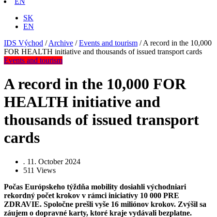
EN
SK
EN
IDS Východ
/
Archive
/
Events and tourism
/
A record in the 10,000
FOR HEALTH initiative and thousands of issued transport cards
Events and tourism
A record in the 10,000 FOR
HEALTH initiative and
thousands of issued transport
cards
.
11. October 2024
511
Views
Počas Európskeho týždňa mobility dosiahli východniari
rekordný počet krokov v rámci iniciatívy 10 000 PRE
ZDRAVIE. Spoločne prešli vyše 16 miliónov krokov. Zvýšil sa
záujem o dopravné karty, ktoré kraje vydávali bezplatne.