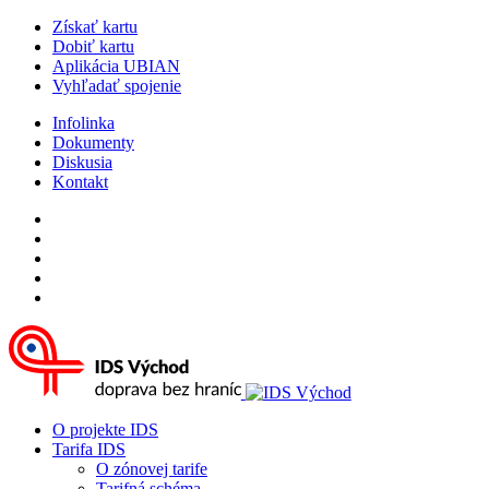
Získať kartu
Dobiť kartu
Aplikácia UBIAN
Vyhľadať spojenie
Infolinka
Dokumenty
Diskusia
Kontakt
O projekte IDS
Tarifa IDS
O zónovej tarife
Tarifná schéma