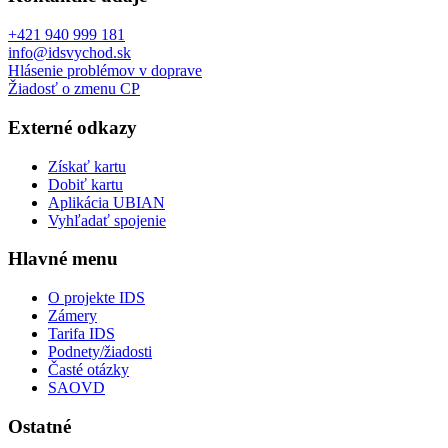
+421 940 999 181
info@idsvychod.sk
Hlásenie problémov v doprave
Žiadosť o zmenu CP
Externé odkazy
Získať kartu
Dobiť kartu
Aplikácia UBIAN
Vyhľadať spojenie
Hlavné menu
O projekte IDS
Zámery
Tarifa IDS
Podnety/žiadosti
Časté otázky
SAOVD
Ostatné