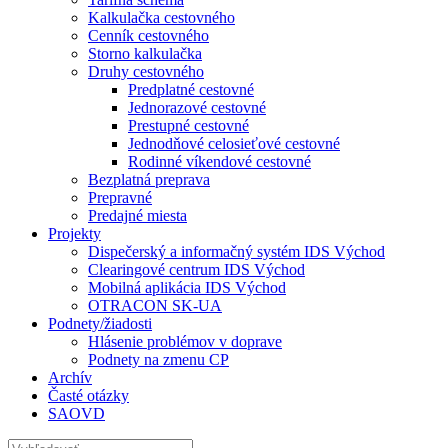
Kalkulačka cestovného
Cenník cestovného
Storno kalkulačka
Druhy cestovného
Predplatné cestovné
Jednorazové cestovné
Prestupné cestovné
Jednodňové celosieťové cestovné
Rodinné víkendové cestovné
Bezplatná preprava
Prepravné
Predajné miesta
Projekty
Dispečerský a informačný systém IDS Východ
Clearingové centrum IDS Východ
Mobilná aplikácia IDS Východ
OTRACON SK-UA
Podnety/žiadosti
Hlásenie problémov v doprave
Podnety na zmenu CP
Archív
Časté otázky
SAOVD