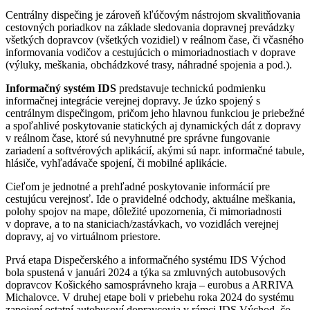
Centrálny dispečing je zároveň kľúčovým nástrojom skvalitňovania
cestovných poriadkov na základe sledovania dopravnej prevádzky
všetkých dopravcov (všetkých vozidiel) v reálnom čase, či včasného
informovania vodičov a cestujúcich o mimoriadnostiach v doprave
(výluky, meškania, obchádzkové trasy, náhradné spojenia a pod.).
Informačný systém IDS
predstavuje technickú podmienku
informačnej integrácie verejnej dopravy. Je úzko spojený s
centrálnym dispečingom, pričom jeho hlavnou funkciou je priebežné
a spoľahlivé poskytovanie statických aj dynamických dát z dopravy
v reálnom čase, ktoré sú nevyhnutné pre správne fungovanie
zariadení a softvérových aplikácií, akými sú napr. informačné tabule,
hlásiče, vyhľadávače spojení, či mobilné aplikácie.
Cieľom je jednotné a prehľadné poskytovanie informácií pre
cestujúcu verejnosť. Ide o pravidelné odchody, aktuálne meškania,
polohy spojov na mape, dôležité upozornenia, či mimoriadnosti
v doprave, a to na staniciach/zastávkach, vo vozidlách verejnej
dopravy, aj vo virtuálnom priestore.
Prvá etapa Dispečerského a informačného systému IDS Východ
bola spustená v januári 2024 a týka sa zmluvných autobusových
dopravcov Košického samosprávneho kraja – eurobus a ARRIVA
Michalovce. V druhej etape boli v priebehu roka 2024 do systému
zapojení ostatní autobusoví dopravcovia v rámci IDS Východ, čo