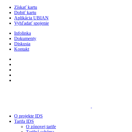
Získať kartu
Dobiť kartu
Aplikácia UBIAN
Vyhľadať spojenie
Infolinka
Dokumenty
Diskusia
Kontakt
O projekte IDS
Tarifa IDS
O zónovej tarife
Tarifná schéma