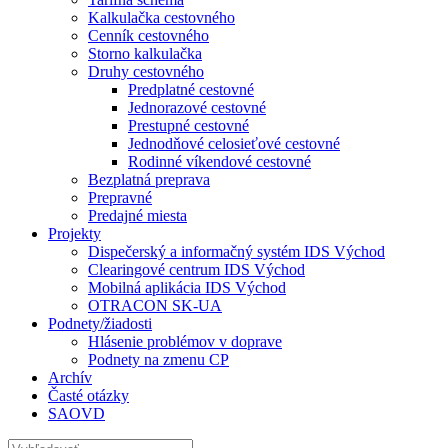
Kalkulačka cestovného
Cenník cestovného
Storno kalkulačka
Druhy cestovného
Predplatné cestovné
Jednorazové cestovné
Prestupné cestovné
Jednodňové celosieťové cestovné
Rodinné víkendové cestovné
Bezplatná preprava
Prepravné
Predajné miesta
Projekty
Dispečerský a informačný systém IDS Východ
Clearingové centrum IDS Východ
Mobilná aplikácia IDS Východ
OTRACON SK-UA
Podnety/žiadosti
Hlásenie problémov v doprave
Podnety na zmenu CP
Archív
Časté otázky
SAOVD