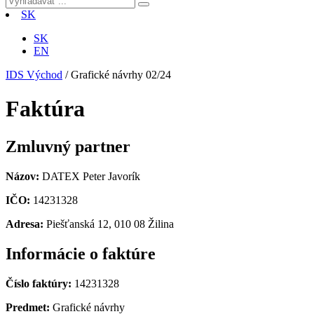
SK
SK
EN
IDS Východ
/
Grafické návrhy 02/24
Faktúra
Zmluvný partner
Názov:
DATEX Peter Javorík
IČO:
14231328
Adresa:
Piešťanská 12, 010 08 Žilina
Informácie o faktúre
Číslo faktúry:
14231328
Predmet:
Grafické návrhy