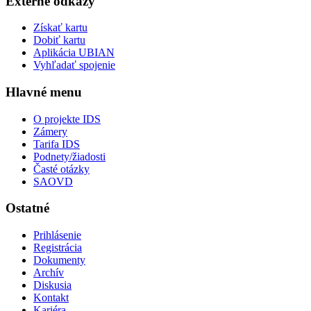
Externé odkazy
Získať kartu
Dobiť kartu
Aplikácia UBIAN
Vyhľadať spojenie
Hlavné menu
O projekte IDS
Zámery
Tarifa IDS
Podnety/žiadosti
Časté otázky
SAOVD
Ostatné
Prihlásenie
Registrácia
Dokumenty
Archív
Diskusia
Kontakt
Kariéra