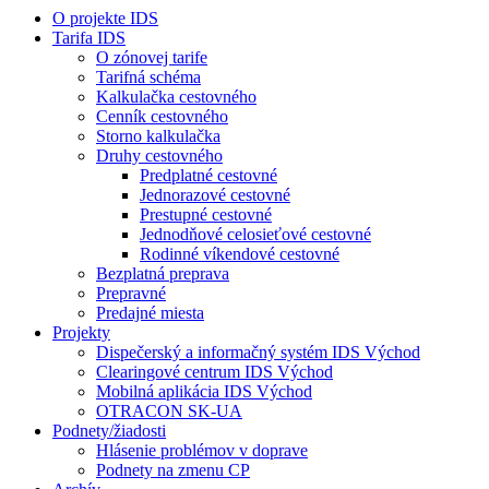
O projekte IDS
Tarifa IDS
O zónovej tarife
Tarifná schéma
Kalkulačka cestovného
Cenník cestovného
Storno kalkulačka
Druhy cestovného
Predplatné cestovné
Jednorazové cestovné
Prestupné cestovné
Jednodňové celosieťové cestovné
Rodinné víkendové cestovné
Bezplatná preprava
Prepravné
Predajné miesta
Projekty
Dispečerský a informačný systém IDS Východ
Clearingové centrum IDS Východ
Mobilná aplikácia IDS Východ
OTRACON SK-UA
Podnety/žiadosti
Hlásenie problémov v doprave
Podnety na zmenu CP