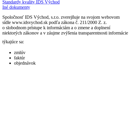
Štandardy kvality IDS Východ
Iné dokumenty
Spoločnosť IDS Východ, s.r.o. zverejňuje na svojom webovom
sídle www.idsvychod.sk podľa zákona č. 211/2000 Z. z.
o slobodnom prístupe k informáciám a o zmene a doplnení
niektorých zákonov a v záujme zvýšenia transparentnosti informácie
týkajúce sa:
zmlúv
faktúr
objednávok