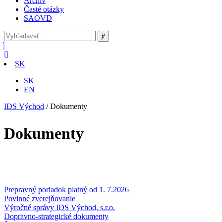
Archív
Časté otázky
SAOVD
SK
SK
EN
IDS Východ
/
Dokumenty
Dokumenty
Prepravný poriadok platný od 1. 7.2026
Povinné zverejňovanie
Výročné správy IDS Východ, s.r.o.
Dopravno-strategické dokumenty