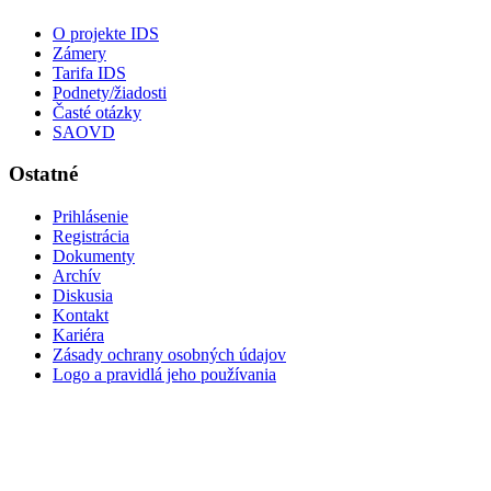
O projekte IDS
Zámery
Tarifa IDS
Podnety/žiadosti
Časté otázky
SAOVD
Ostatné
Prihlásenie
Registrácia
Dokumenty
Archív
Diskusia
Kontakt
Kariéra
Zásady ochrany osobných údajov
Logo a pravidlá jeho používania