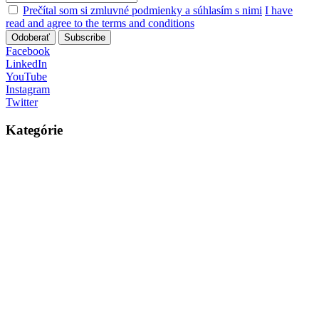
Prečítal som si zmluvné podmienky a súhlasím s nimi
I have
read and agree to the terms and conditions
Odoberať
Subscribe
Facebook
LinkedIn
YouTube
Instagram
Twitter
Kategórie