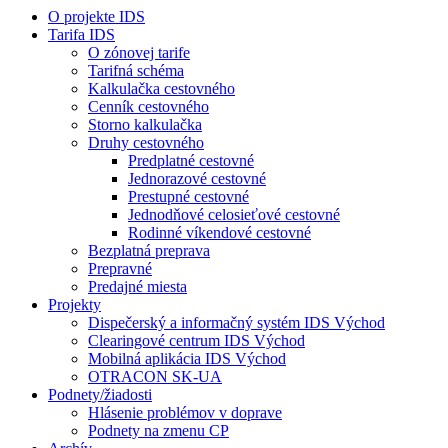
O projekte IDS
Tarifa IDS
O zónovej tarife
Tarifná schéma
Kalkulačka cestovného
Cenník cestovného
Storno kalkulačka
Druhy cestovného
Predplatné cestovné
Jednorazové cestovné
Prestupné cestovné
Jednodňové celosieťové cestovné
Rodinné víkendové cestovné
Bezplatná preprava
Prepravné
Predajné miesta
Projekty
Dispečerský a informačný systém IDS Východ
Clearingové centrum IDS Východ
Mobilná aplikácia IDS Východ
OTRACON SK-UA
Podnety/žiadosti
Hlásenie problémov v doprave
Podnety na zmenu CP