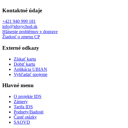
Kontaktné údaje
+421 940 999 181
info@idsvychod.sk
Hlásenie problémov v doprave
Žiadosť o zmenu CP
Externé odkazy
Získať kartu
Dobiť kartu
Aplikácia UBIAN
Vyhľadať spojenie
Hlavné menu
O projekte IDS
Zámery
Tarifa IDS
Podnety/žiadosti
Časté otázky
SAOVD