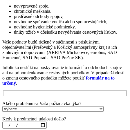
nevypravené spoje,
chronické meškania,
predčasné odchody spojov,
nevhodné správanie vodiča alebo spolucestujúcich,
nevhodné hygienické podmienky,
úniky tržieb v dôsledku nevydávania cestovných lístkov.
Vaše podnety budú riešené v súčinnosti s príslušnými
objednávateľmi (Prešovský a Košický samosprávny kraj) a ich
zmluvnými dopravcami (ARRIVA Michalovce, eurobus, SAD
Humenné, SAD Poprad a SAD Prešov SK).
Infolinka neslúži na poskytovanie informácií o odchodoch spojov
ani na pripomienkovanie cestovných poriadkov. V prípade žiadosti
o zmenu cestovného poriadku môžete použiť
formulár na to
určený
.
Akého problému sa Vaša požiadavka týka?
Kedy k predmetnej udalosti došlo?