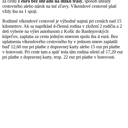
za cestu
1 euro
bez ohľadu na dĺžku trasy
, spôsob úhrady
cestovného alebo nárok na iné zľavy. Víkendové cestovné platí
vždy iba na 1 spoji.
Rodinné víkendové cestovné je výhodné najmä pri cestách nad 15
kilometrov. Ak sa napríklad 4-členná rodina v zložení 2 rodičia a 2
deti vyberie na výlet autobusom z Košíc do Bardejovských
kúpeľov, zaplatia za cestu jedným smerom spolu iba 4 eurá. Bez
uplatnenia víkendového cestovného by v jednom smere zaplatili
buď 12,60 eur pri platbe z dopravnej karty alebo 15 eur pri platbe
v hotovosti. Pri ceste tam a späť teda táto rodina ušetrí až 17,20 eur
pri platbe z dopravnej karty, resp. 22 eur pri platbe v hotovosti.