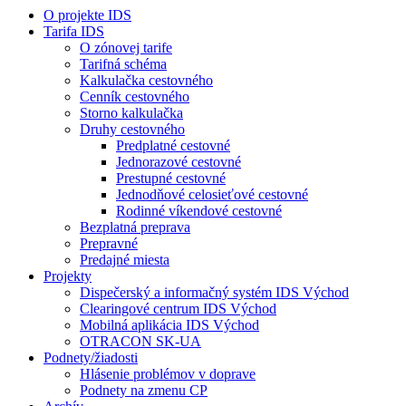
O projekte IDS
Tarifa IDS
O zónovej tarife
Tarifná schéma
Kalkulačka cestovného
Cenník cestovného
Storno kalkulačka
Druhy cestovného
Predplatné cestovné
Jednorazové cestovné
Prestupné cestovné
Jednodňové celosieťové cestovné
Rodinné víkendové cestovné
Bezplatná preprava
Prepravné
Predajné miesta
Projekty
Dispečerský a informačný systém IDS Východ
Clearingové centrum IDS Východ
Mobilná aplikácia IDS Východ
OTRACON SK-UA
Podnety/žiadosti
Hlásenie problémov v doprave
Podnety na zmenu CP