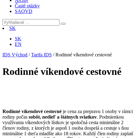
Archív
Časté otázky
SAOVD
SK
SK
EN
IDS Východ
/
Tarifa IDS
/
Rodinné víkendové cestovné
Rodinné víkendové cestovné
Rodinné víkendové cestovné
je cena za prepravu 1 osoby v rámci
rodiny počas
sobôt, nedieľ a štátnych sviatkov
. Podmienkou
využívania víkendových lístkov je spoločná cesta minimálne 2
členov rodiny, z ktorých je aspoň 1 osoba dospelá a cestuje s ňou
minimálne 1 dieťa mladšie ako 18 rokov. Každý člen rodiny zaplatí