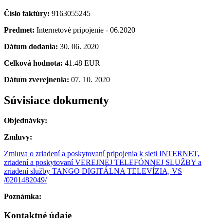
Číslo faktúry:
9163055245
Predmet:
Internetové pripojenie - 06.2020
Dátum dodania:
30. 06. 2020
Celková hodnota:
41.48 EUR
Dátum zverejnenia:
07. 10. 2020
Súvisiace dokumenty
Objednávky:
Zmluvy:
Zmluva o zriadení a poskytovaní pripojenia k sieti INTERNET,
zriadení a poskytovaní VEREJNEJ TELEFÓNNEJ SLUŽBY a
zriadení služby TANGO DIGITÁLNA TELEVÍZIA, VS
/0201482049/
Poznámka:
Kontaktné údaje