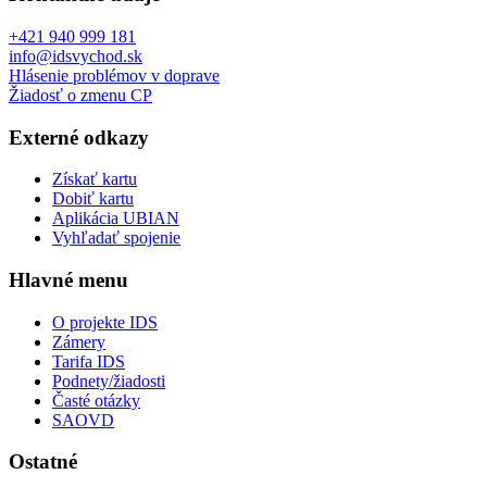
+421 940 999 181
info@idsvychod.sk
Hlásenie problémov v doprave
Žiadosť o zmenu CP
Externé odkazy
Získať kartu
Dobiť kartu
Aplikácia UBIAN
Vyhľadať spojenie
Hlavné menu
O projekte IDS
Zámery
Tarifa IDS
Podnety/žiadosti
Časté otázky
SAOVD
Ostatné