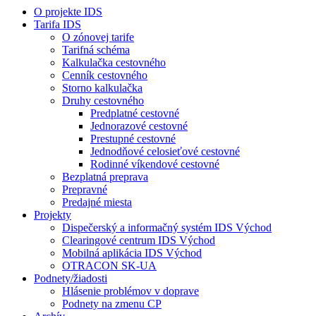
O projekte IDS
Tarifa IDS
O zónovej tarife
Tarifná schéma
Kalkulačka cestovného
Cenník cestovného
Storno kalkulačka
Druhy cestovného
Predplatné cestovné
Jednorazové cestovné
Prestupné cestovné
Jednodňové celosieťové cestovné
Rodinné víkendové cestovné
Bezplatná preprava
Prepravné
Predajné miesta
Projekty
Dispečerský a informačný systém IDS Východ
Clearingové centrum IDS Východ
Mobilná aplikácia IDS Východ
OTRACON SK-UA
Podnety/žiadosti
Hlásenie problémov v doprave
Podnety na zmenu CP