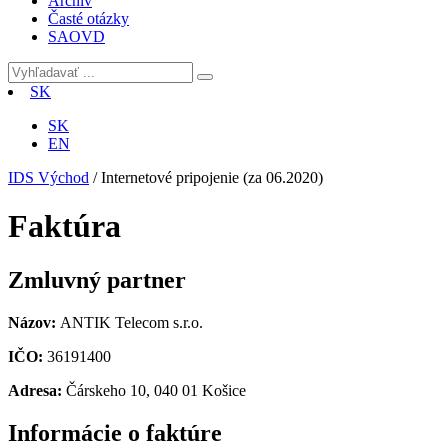
Archív
Časté otázky
SAOVD
SK
SK
EN
IDS Východ
/
Internetové pripojenie (za 06.2020)
Faktúra
Zmluvný partner
Názov:
ANTIK Telecom s.r.o.
IČO:
36191400
Adresa:
Čárskeho 10, 040 01 Košice
Informácie o faktúre