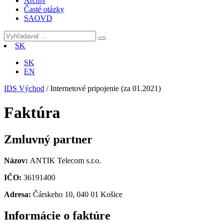
Archív
Časté otázky
SAOVD
SK
SK
EN
IDS Východ
/
Internetové pripojenie (za 01.2021)
Faktúra
Zmluvný partner
Názov:
ANTIK Telecom s.r.o.
IČO:
36191400
Adresa:
Čárskeho 10, 040 01 Košice
Informácie o faktúre