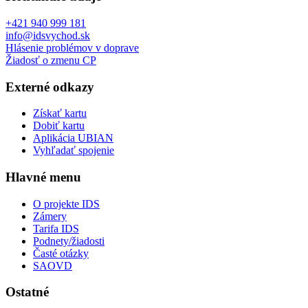
+421 940 999 181
info@idsvychod.sk
Hlásenie problémov v doprave
Žiadosť o zmenu CP
Externé odkazy
Získať kartu
Dobiť kartu
Aplikácia UBIAN
Vyhľadať spojenie
Hlavné menu
O projekte IDS
Zámery
Tarifa IDS
Podnety/žiadosti
Časté otázky
SAOVD
Ostatné