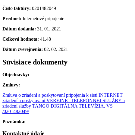
Číslo faktúry:
0201482049
Predmet:
Internetové pripojenie
Dátum dodania:
31. 01. 2021
Celková hodnota:
41.48
Dátum zverejnenia:
02. 02. 2021
Súvisiace dokumenty
Objednávky:
Zmluvy:
Zmluva o zriadení a poskytovaní pripojenia k sieti INTERNET,
zriadení a poskytovaní VEREJNEJ TELEFÓNNEJ SLUŽBY a
zriadení služby TANGO DIGITÁLNA TELEVÍZIA, VS
/0201482049/
Poznámka:
Kontaktné údaje