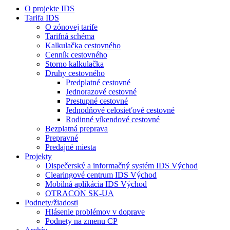
O projekte IDS
Tarifa IDS
O zónovej tarife
Tarifná schéma
Kalkulačka cestovného
Cenník cestovného
Storno kalkulačka
Druhy cestovného
Predplatné cestovné
Jednorazové cestovné
Prestupné cestovné
Jednodňové celosieťové cestovné
Rodinné víkendové cestovné
Bezplatná preprava
Prepravné
Predajné miesta
Projekty
Dispečerský a informačný systém IDS Východ
Clearingové centrum IDS Východ
Mobilná aplikácia IDS Východ
OTRACON SK-UA
Podnety/žiadosti
Hlásenie problémov v doprave
Podnety na zmenu CP