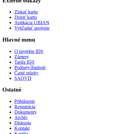
Externé odkazy
Získať kartu
Dobiť kartu
Aplikácia UBIAN
Vyhľadať spojenie
Hlavné menu
O projekte IDS
Zámery
Tarifa IDS
Podnety/žiadosti
Časté otázky
SAOVD
Ostatné
Prihlásenie
Registrácia
Dokumenty
Archív
Diskusia
Kontakt
Kariéra