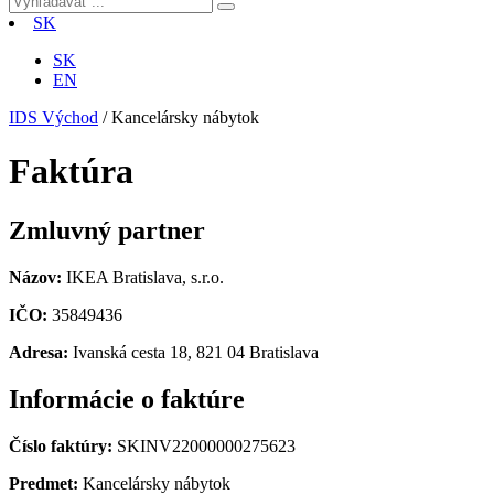
SK
SK
EN
IDS Východ
/
Kancelársky nábytok
Faktúra
Zmluvný partner
Názov:
IKEA Bratislava, s.r.o.
IČO:
35849436
Adresa:
Ivanská cesta 18, 821 04 Bratislava
Informácie o faktúre
Číslo faktúry:
SKINV22000000275623
Predmet:
Kancelársky nábytok