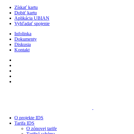
Získať kartu
Dobiť kartu
Aplikácia UBIAN
Vyhľadať spojenie
Infolinka
Dokumenty
Diskusia
Kontakt
O projekte IDS
Tarifa IDS
O zónovej tarife
Tarifná schéma