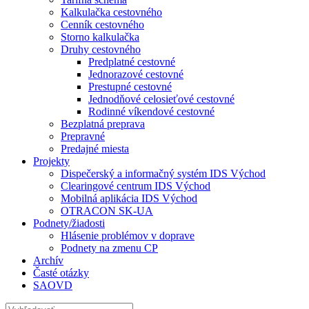
Kalkulačka cestovného
Cenník cestovného
Storno kalkulačka
Druhy cestovného
Predplatné cestovné
Jednorazové cestovné
Prestupné cestovné
Jednodňové celosieťové cestovné
Rodinné víkendové cestovné
Bezplatná preprava
Prepravné
Predajné miesta
Projekty
Dispečerský a informačný systém IDS Východ
Clearingové centrum IDS Východ
Mobilná aplikácia IDS Východ
OTRACON SK-UA
Podnety/žiadosti
Hlásenie problémov v doprave
Podnety na zmenu CP
Archív
Časté otázky
SAOVD