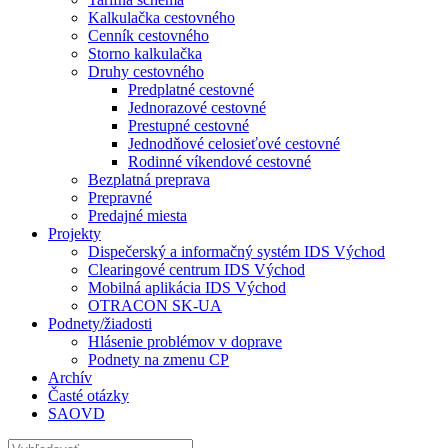
Kalkulačka cestovného
Cenník cestovného
Storno kalkulačka
Druhy cestovného
Predplatné cestovné
Jednorazové cestovné
Prestupné cestovné
Jednodňové celosieťové cestovné
Rodinné víkendové cestovné
Bezplatná preprava
Prepravné
Predajné miesta
Projekty
Dispečerský a informačný systém IDS Východ
Clearingové centrum IDS Východ
Mobilná aplikácia IDS Východ
OTRACON SK-UA
Podnety/žiadosti
Hlásenie problémov v doprave
Podnety na zmenu CP
Archív
Časté otázky
SAOVD