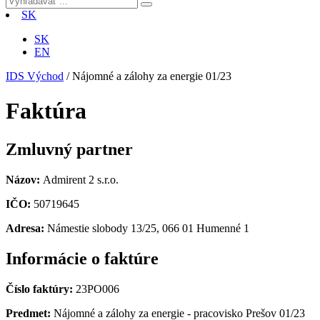
SK
SK
EN
IDS Východ
/
Nájomné a zálohy za energie 01/23
Faktúra
Zmluvný partner
Názov:
Admirent 2 s.r.o.
IČO:
50719645
Adresa:
Námestie slobody 13/25, 066 01 Humenné 1
Informácie o faktúre
Číslo faktúry:
23PO006
Predmet:
Nájomné a zálohy za energie - pracovisko Prešov 01/23