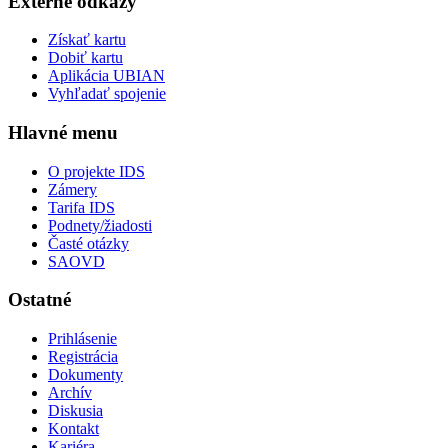
Externé odkazy
Získať kartu
Dobiť kartu
Aplikácia UBIAN
Vyhľadať spojenie
Hlavné menu
O projekte IDS
Zámery
Tarifa IDS
Podnety/žiadosti
Časté otázky
SAOVD
Ostatné
Prihlásenie
Registrácia
Dokumenty
Archív
Diskusia
Kontakt
Kariéra