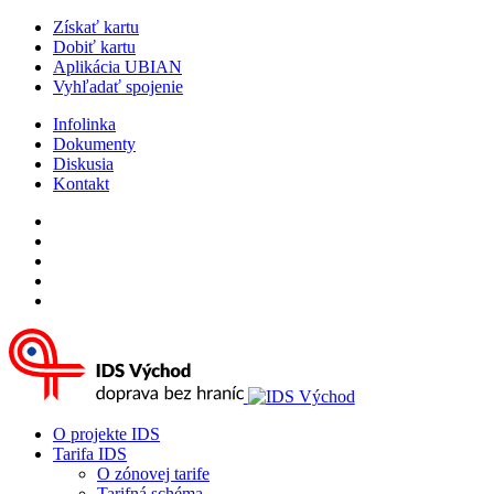
Získať kartu
Dobiť kartu
Aplikácia UBIAN
Vyhľadať spojenie
Infolinka
Dokumenty
Diskusia
Kontakt
O projekte IDS
Tarifa IDS
O zónovej tarife
Tarifná schéma