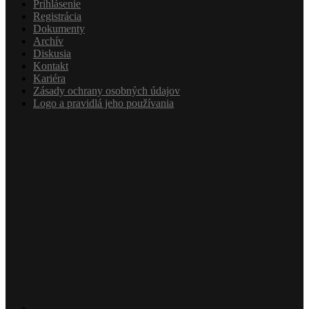
Prihlásenie
Registrácia
Dokumenty
Archív
Diskusia
Kontakt
Kariéra
Zásady ochrany osobných údajov
Logo a pravidlá jeho používania