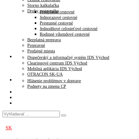
Storno kalkulačka
Druhy cestovného
Predplatné cestovné
Jednorazové cestovné
Prestupné cestovné
Jednodňové celosieťové cestovné
Rodinné víkendové cestovné
Bezplatná preprava
Prepravné
Predajné miesta
Projekty
Dispečerský a informačný systém IDS Východ
Clearingové centrum IDS Východ
Mobilná aplikácia IDS Východ
OTRACON SK-UA
Podnety/žiadosti
Hlásenie problémov v doprave
Podnety na zmenu CP
Archív
Časté otázky
SAOVD
SK