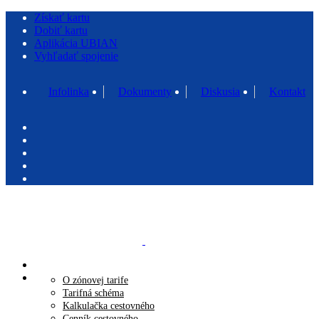
Získať kartu
Dobiť kartu
Aplikácia UBIAN
Vyhľadať spojenie
Infolinka
Dokumenty
Diskusia
Kontakt
O projekte IDS
Tarifa IDS
O zónovej tarife
Tarifná schéma
Kalkulačka cestovného
Cenník cestovného