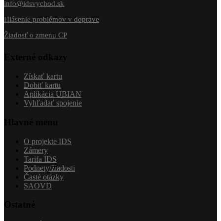
info@idsvychod.sk
Hlásenie problémov v doprave
Žiadosť o zmenu CP
Externé odkazy
Získať kartu
Dobiť kartu
Aplikácia UBIAN
Vyhľadať spojenie
Hlavné menu
O projekte IDS
Zámery
Tarifa IDS
Podnety/žiadosti
Časté otázky
SAOVD
Ostatné