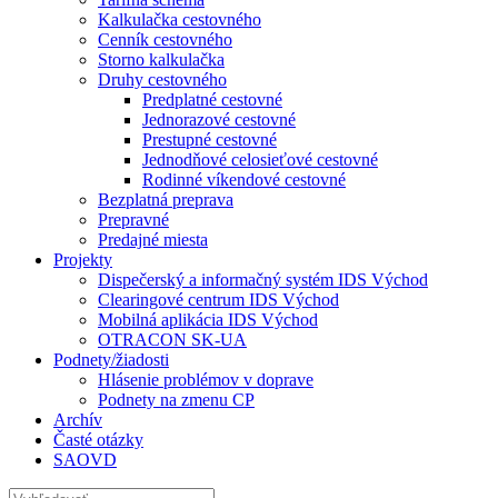
Kalkulačka cestovného
Cenník cestovného
Storno kalkulačka
Druhy cestovného
Predplatné cestovné
Jednorazové cestovné
Prestupné cestovné
Jednodňové celosieťové cestovné
Rodinné víkendové cestovné
Bezplatná preprava
Prepravné
Predajné miesta
Projekty
Dispečerský a informačný systém IDS Východ
Clearingové centrum IDS Východ
Mobilná aplikácia IDS Východ
OTRACON SK-UA
Podnety/žiadosti
Hlásenie problémov v doprave
Podnety na zmenu CP
Archív
Časté otázky
SAOVD