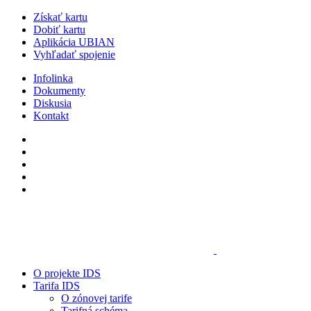
Získať kartu
Dobiť kartu
Aplikácia UBIAN
Vyhľadať spojenie
Infolinka
Dokumenty
Diskusia
Kontakt
O projekte IDS
Tarifa IDS
O zónovej tarife
Tarifná schéma