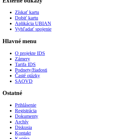
Externé odkazy
Získať kartu
Dobiť kartu
Aplikácia UBIAN
Vyhľadať spojenie
Hlavné menu
O projekte IDS
Zámery
Tarifa IDS
Podnety/žiadosti
Časté otázky
SAOVD
Ostatné
Prihlásenie
Registrácia
Dokumenty
Archív
Diskusia
Kontakt
Kariéra