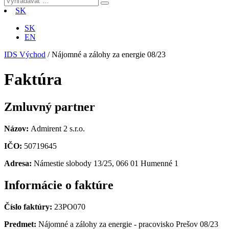
SK
SK
EN
IDS Východ
/
Nájomné a zálohy za energie 08/23
Faktúra
Zmluvný partner
Názov:
Admirent 2 s.r.o.
IČO:
50719645
Adresa:
Námestie slobody 13/25, 066 01 Humenné 1
Informácie o faktúre
Číslo faktúry:
23PO070
Predmet:
Nájomné a zálohy za energie - pracovisko Prešov 08/23