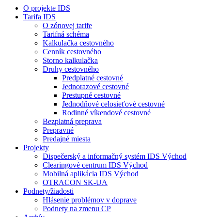
O projekte IDS
Tarifa IDS
O zónovej tarife
Tarifná schéma
Kalkulačka cestovného
Cenník cestovného
Storno kalkulačka
Druhy cestovného
Predplatné cestovné
Jednorazové cestovné
Prestupné cestovné
Jednodňové celosieťové cestovné
Rodinné víkendové cestovné
Bezplatná preprava
Prepravné
Predajné miesta
Projekty
Dispečerský a informačný systém IDS Východ
Clearingové centrum IDS Východ
Mobilná aplikácia IDS Východ
OTRACON SK-UA
Podnety/žiadosti
Hlásenie problémov v doprave
Podnety na zmenu CP