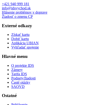
+421 940 999 181
info@idsvychod.sk
Hlásenie problémov v doprave
Žiadosť o zmenu CP
Externé odkazy
Získať kartu
Dobiť kartu
Aplikácia UBIAN
Vyhľadať spojenie
Hlavné menu
O projekte IDS
Zámery
Tarifa IDS
Podnety/žiadosti
Časté otázky
SAOVD
Ostatné
Prihlásenie