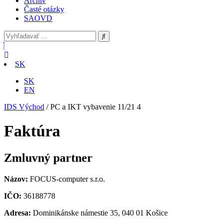
Archív
Časté otázky
SAOVD
SK
SK
EN
IDS Východ
/
PC a IKT vybavenie 11/21 4
Faktúra
Zmluvný partner
Názov:
FOCUS-computer s.r.o.
IČO:
36188778
Adresa:
Dominikánske námestie 35, 040 01 Košice