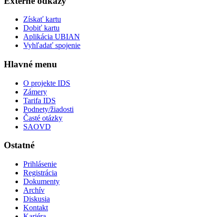
Externé odkazy
Získať kartu
Dobiť kartu
Aplikácia UBIAN
Vyhľadať spojenie
Hlavné menu
O projekte IDS
Zámery
Tarifa IDS
Podnety/žiadosti
Časté otázky
SAOVD
Ostatné
Prihlásenie
Registrácia
Dokumenty
Archív
Diskusia
Kontakt
Kariéra