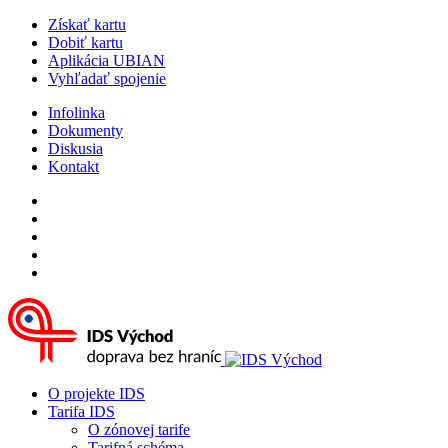
Získať kartu
Dobiť kartu
Aplikácia UBIAN
Vyhľadať spojenie
Infolinka
Dokumenty
Diskusia
Kontakt
O projekte IDS
Tarifa IDS
O zónovej tarife
Tarifná schéma