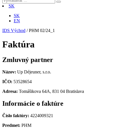
SK
SK
EN
IDS Východ
/
PHM 02/24_1
Faktúra
Zmluvný partner
Názov:
Up Déjeuner, s.r.o.
IČO:
53528654
Adresa:
Tomášikova 64A, 831 04 Bratislava
Informácie o faktúre
Číslo faktúry:
4224009321
Predmet:
PHM