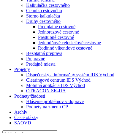
Kalkulačka cestovného
Cenník cestovného
Storno kalkulačka
Druhy cestovného
Predplatné cestovné
Jednorazové cestovné
Prestupné cestovné
Jednodňové celosieťové cestovné
Rodinné víkendové cestovné
Bezplatná preprava
Prepravné
Predajné miesta
Projekty
Dispečerský a informačný systém IDS Východ
Clearingové centrum IDS Východ
Mobilná aplikácia IDS Východ
OTRACON SK-UA
Podnety/žiadosti
Hlásenie problémov v doprave
Podnety na zmenu CP
Archív
Časté otázky
SAOVD