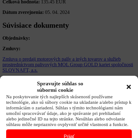
Celková hodnota:
135.45 EUR
Dátum zverejnenia:
05. 04. 2024
Súvisiace dokumenty
Objednávky:
Zmluvy:
Zmluva o predaji motorových palív a iných tovarov a služieb
prostredníctvom palivových MOL Group GOLD kariet spoločnosti
SLOVNAFT, a.s.
Poznámka:
Spravujte súhlas so
súbormi cookie
Kontaktné údaje
Na poskytovanie tých najlepších skúseností používame
technológie, ako sú súbory cookie na ukladanie a/alebo prístup k
+421 940 999 181
informáciám o zariadení. Súhlas s týmito technológiami nám
info@idsvychod.sk
umožní spracovávať údaje, ako je správanie pri prehliadaní
Hlásenie problémov v doprave
alebo jedinečné ID na tejto stránke. Nesúhlas alebo odvolanie
Žiadosť o zmenu CP
súhlasu môže nepriaznivo ovplyvniť určité vlastnosti a funkcie.
Externé odkazy
Prijať