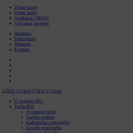
Získať kartu
Dobiť kartu
Aplikácia UBIAN
Vyhľadať spojenie
Infolinka
Dokumenty
Diskusia
Kontakt
O projekte IDS
Tarifa IDS
O zónovej tarife
Tarifná schéma
Kalkulačka cestovného
Cenník cestovného