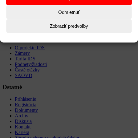
Získať kartu
Odmietnúť
Dobiť kartu
Aplikácia UBIAN
Vyhľadať spojenie
Zobraziť predvoľby
Hlavné menu
O projekte IDS
Zámery
Tarifa IDS
Podnety/žiadosti
Časté otázky
SAOVD
Ostatné
Prihlásenie
Registrácia
Dokumenty
Archív
Diskusia
Kontakt
Kariéra
Zásady ochrany osobných údajov