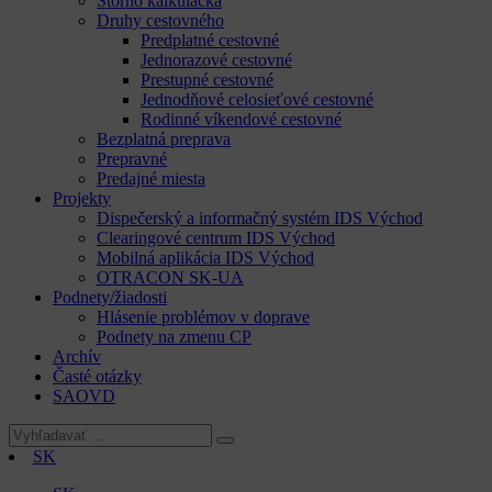
Storno kalkulačka
Druhy cestovného
Predplatné cestovné
Jednorazové cestovné
Prestupné cestovné
Jednodňové celosieťové cestovné
Rodinné víkendové cestovné
Bezplatná preprava
Prepravné
Predajné miesta
Projekty
Dispečerský a informačný systém IDS Východ
Clearingové centrum IDS Východ
Mobilná aplikácia IDS Východ
OTRACON SK-UA
Podnety/žiadosti
Hlásenie problémov v doprave
Podnety na zmenu CP
Archív
Časté otázky
SAOVD
SK