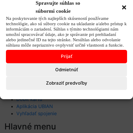
Spravujte súhlas so
Zmluva o palivových kartách Shell
súbormi cookie
Na poskytovanie tých najlepších skúseností používame
Poznámka:
technológie, ako sú súbory cookie na ukladanie a/alebo prístup k
informáciám o zariadení. Súhlas s týmito technológiami nám
Kontaktné údaje
umožní spracovávať údaje, ako je správanie pri prehliadaní
alebo jedinečné ID na tejto stránke. Nesúhlas alebo odvolanie
súhlasu môže nepriaznivo ovplyvniť určité vlastnosti a funkcie.
+421 940 999 181
info@idsvychod.sk
Prijať
Hlásenie problémov v doprave
Žiadosť o zmenu CP
Odmietnúť
Externé odkazy
Zobraziť predvoľby
Získať kartu
Dobiť kartu
Aplikácia UBIAN
Vyhľadať spojenie
Hlavné menu