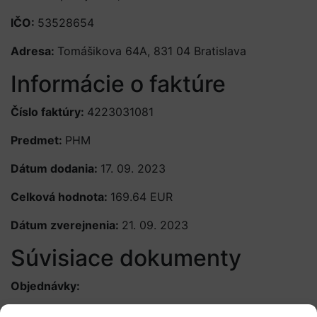
IČO:
53528654
Adresa:
Tomášikova 64A, 831 04 Bratislava
Informácie o faktúre
Číslo faktúry:
4223031081
Predmet:
PHM
Dátum dodania:
17. 09. 2023
Celková hodnota:
169.64 EUR
Dátum zverejnenia:
21. 09. 2023
Súvisiace dokumenty
Objednávky:
Zmluvy: