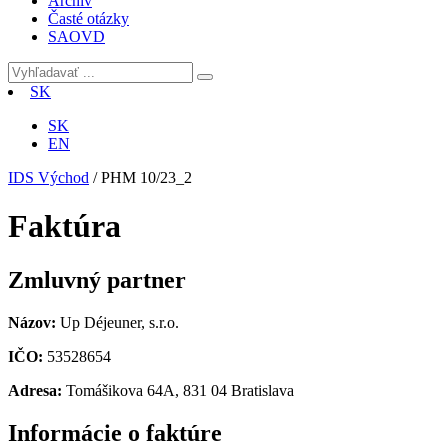
Archív
Časté otázky
SAOVD
SK
SK
EN
IDS Východ
/
PHM 10/23_2
Faktúra
Zmluvný partner
Názov:
Up Déjeuner, s.r.o.
IČO:
53528654
Adresa:
Tomášikova 64A, 831 04 Bratislava
Informácie o faktúre