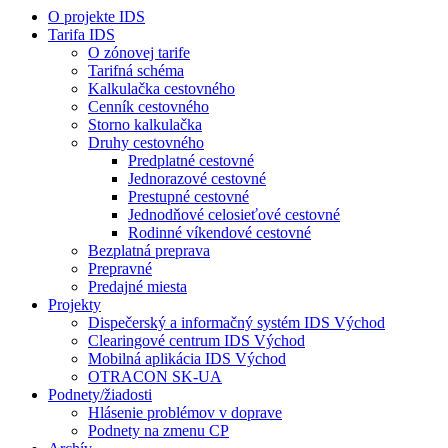
O projekte IDS
Tarifa IDS
O zónovej tarife
Tarifná schéma
Kalkulačka cestovného
Cenník cestovného
Storno kalkulačka
Druhy cestovného
Predplatné cestovné
Jednorazové cestovné
Prestupné cestovné
Jednodňové celosieťové cestovné
Rodinné víkendové cestovné
Bezplatná preprava
Prepravné
Predajné miesta
Projekty
Dispečerský a informačný systém IDS Východ
Clearingové centrum IDS Východ
Mobilná aplikácia IDS Východ
OTRACON SK-UA
Podnety/žiadosti
Hlásenie problémov v doprave
Podnety na zmenu CP