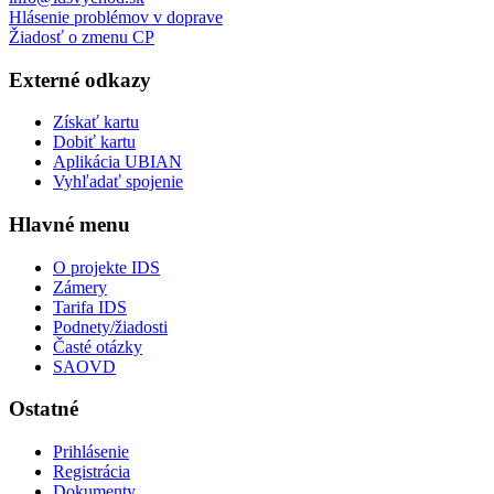
Hlásenie problémov v doprave
Žiadosť o zmenu CP
Externé odkazy
Získať kartu
Dobiť kartu
Aplikácia UBIAN
Vyhľadať spojenie
Hlavné menu
O projekte IDS
Zámery
Tarifa IDS
Podnety/žiadosti
Časté otázky
SAOVD
Ostatné
Prihlásenie
Registrácia
Dokumenty