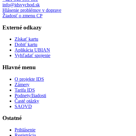
info@idsvychod.sk
Hlásenie problémov v doprave
Žiadosť o zmenu CP
Externé odkazy
Získať kartu
Dobiť kartu
Aplikácia UBIAN
Vyhľadať spojenie
Hlavné menu
O projekte IDS
Zámery
Tarifa IDS
Podnety/žiadosti
Časté otázky
SAOVD
Ostatné
Prihlásenie
Registrácia