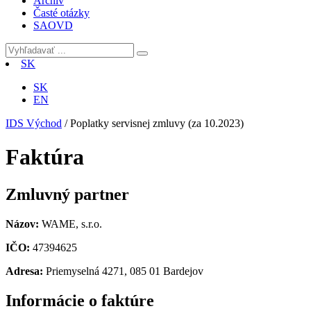
Archív
Časté otázky
SAOVD
SK
SK
EN
IDS Východ
/
Poplatky servisnej zmluvy (za 10.2023)
Faktúra
Zmluvný partner
Názov:
WAME, s.r.o.
IČO:
47394625
Adresa:
Priemyselná 4271, 085 01 Bardejov
Informácie o faktúre