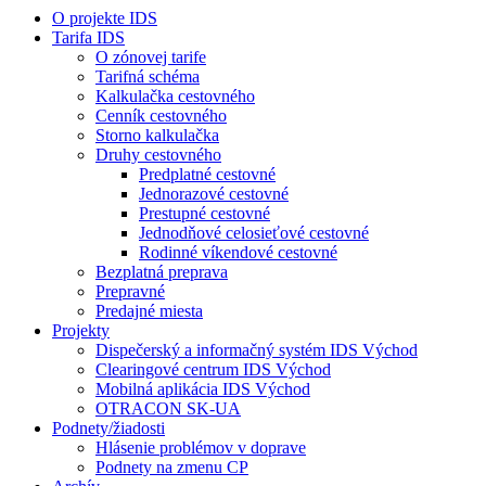
O projekte IDS
Tarifa IDS
O zónovej tarife
Tarifná schéma
Kalkulačka cestovného
Cenník cestovného
Storno kalkulačka
Druhy cestovného
Predplatné cestovné
Jednorazové cestovné
Prestupné cestovné
Jednodňové celosieťové cestovné
Rodinné víkendové cestovné
Bezplatná preprava
Prepravné
Predajné miesta
Projekty
Dispečerský a informačný systém IDS Východ
Clearingové centrum IDS Východ
Mobilná aplikácia IDS Východ
OTRACON SK-UA
Podnety/žiadosti
Hlásenie problémov v doprave
Podnety na zmenu CP