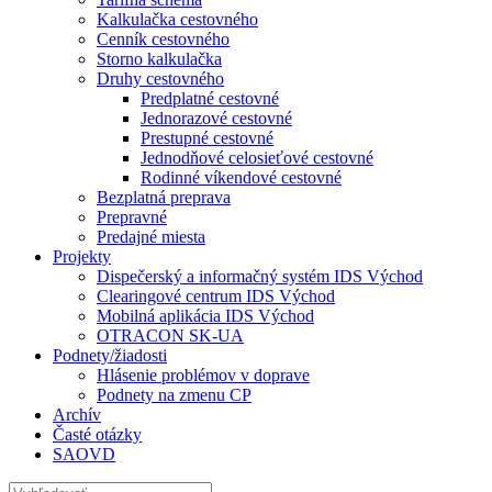
Kalkulačka cestovného
Cenník cestovného
Storno kalkulačka
Druhy cestovného
Predplatné cestovné
Jednorazové cestovné
Prestupné cestovné
Jednodňové celosieťové cestovné
Rodinné víkendové cestovné
Bezplatná preprava
Prepravné
Predajné miesta
Projekty
Dispečerský a informačný systém IDS Východ
Clearingové centrum IDS Východ
Mobilná aplikácia IDS Východ
OTRACON SK-UA
Podnety/žiadosti
Hlásenie problémov v doprave
Podnety na zmenu CP
Archív
Časté otázky
SAOVD