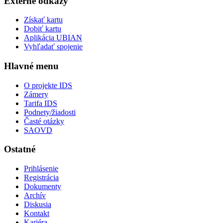
Externé odkazy
Získať kartu
Dobiť kartu
Aplikácia UBIAN
Vyhľadať spojenie
Hlavné menu
O projekte IDS
Zámery
Tarifa IDS
Podnety/žiadosti
Časté otázky
SAOVD
Ostatné
Prihlásenie
Registrácia
Dokumenty
Archív
Diskusia
Kontakt
Kariéra