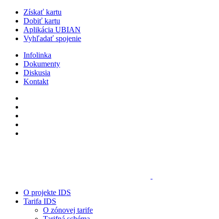
Získať kartu
Dobiť kartu
Aplikácia UBIAN
Vyhľadať spojenie
Infolinka
Dokumenty
Diskusia
Kontakt
O projekte IDS
Tarifa IDS
O zónovej tarife
Tarifná schéma