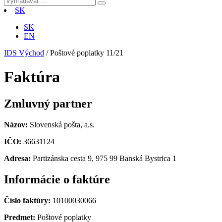
SK
SK
EN
IDS Východ
/
Poštové poplatky 11/21
Faktúra
Zmluvný partner
Názov:
Slovenská pošta, a.s.
IČO:
36631124
Adresa:
Partizánska cesta 9, 975 99 Banská Bystrica 1
Informácie o faktúre
Číslo faktúry:
10100030066
Predmet:
Poštové poplatky