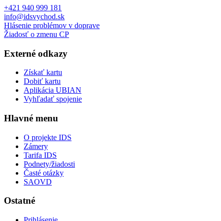
+421 940 999 181
info@idsvychod.sk
Hlásenie problémov v doprave
Žiadosť o zmenu CP
Externé odkazy
Získať kartu
Dobiť kartu
Aplikácia UBIAN
Vyhľadať spojenie
Hlavné menu
O projekte IDS
Zámery
Tarifa IDS
Podnety/žiadosti
Časté otázky
SAOVD
Ostatné
Prihlásenie