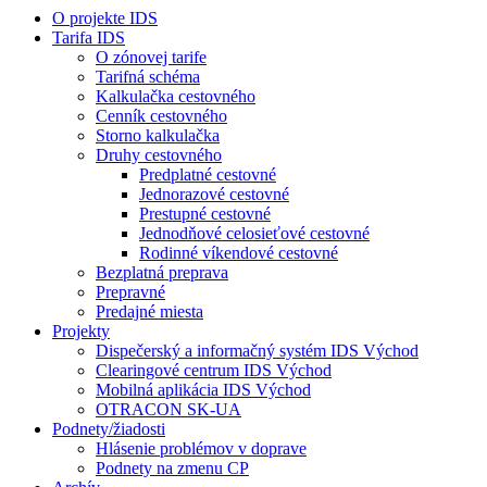
O projekte IDS
Tarifa IDS
O zónovej tarife
Tarifná schéma
Kalkulačka cestovného
Cenník cestovného
Storno kalkulačka
Druhy cestovného
Predplatné cestovné
Jednorazové cestovné
Prestupné cestovné
Jednodňové celosieťové cestovné
Rodinné víkendové cestovné
Bezplatná preprava
Prepravné
Predajné miesta
Projekty
Dispečerský a informačný systém IDS Východ
Clearingové centrum IDS Východ
Mobilná aplikácia IDS Východ
OTRACON SK-UA
Podnety/žiadosti
Hlásenie problémov v doprave
Podnety na zmenu CP