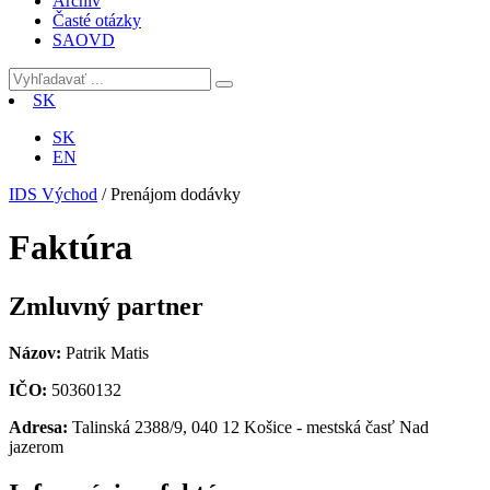
Archív
Časté otázky
SAOVD
SK
SK
EN
IDS Východ
/
Prenájom dodávky
Faktúra
Zmluvný partner
Názov:
Patrik Matis
IČO:
50360132
Adresa:
Talinská 2388/9, 040 12 Košice - mestská časť Nad
jazerom