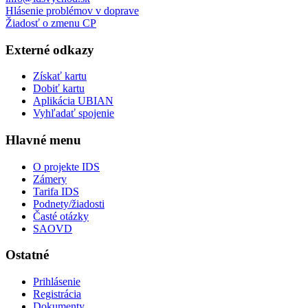
Hlásenie problémov v doprave
Žiadosť o zmenu CP
Externé odkazy
Získať kartu
Dobiť kartu
Aplikácia UBIAN
Vyhľadať spojenie
Hlavné menu
O projekte IDS
Zámery
Tarifa IDS
Podnety/žiadosti
Časté otázky
SAOVD
Ostatné
Prihlásenie
Registrácia
Dokumenty