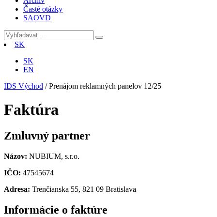
Archív
Časté otázky
SAOVD
SK
SK
EN
IDS Východ
/
Prenájom reklamných panelov 12/25
Faktúra
Zmluvný partner
Názov:
NUBIUM, s.r.o.
IČO:
47545674
Adresa:
Trenčianska 55, 821 09 Bratislava
Informácie o faktúre