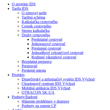
O projekte IDS
Tarifa IDS
O zónovej tarife
Tarifná schéma
Kalkulačka cestovného
Cenník cestovného
Storno kalkulačka
Druhy cestovného
Predplatné cestovné
Jednorazové cestovné
Prestupné cestovné
Jednodňové celosieťové cestovné
Rodinné víkendové cestovné
Bezplatná preprava
Prepravné
Predajné miesta
Projekty
Dispečerský a informačný systém IDS Východ
Clearingové centrum IDS Východ
Mobilná aplikácia IDS Východ
OTRACON SK-UA
Podnety/žiadosti
Hlásenie problémov v doprave
Podnety na zmenu CP