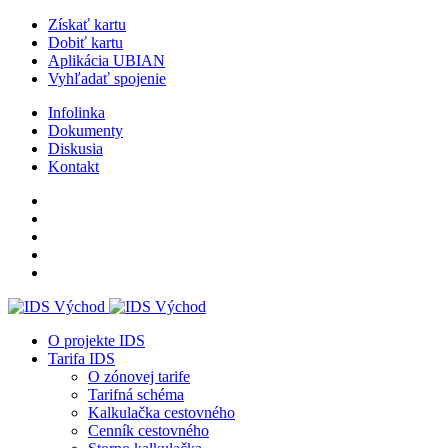
Získať kartu
Dobiť kartu
Aplikácia UBIAN
Vyhľadať spojenie
Infolinka
Dokumenty
Diskusia
Kontakt
O projekte IDS
Tarifa IDS
O zónovej tarife
Tarifná schéma
Kalkulačka cestovného
Cenník cestovného