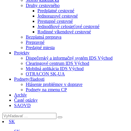
Storno kalkulačka
Druhy cestovného
Predplatné cestovné
Jednorazové cestovné
Prestupné cestovné
Jednodňové celosieťové cestovné
Rodinné víkendové cestovné
Bezplatná preprava
Prepravné
Predajné miesta
Projekty
Dispečerský a informačný systém IDS Východ
Clearingové centrum IDS Východ
Mobilná aplikácia IDS Východ
OTRACON SK-UA
Podnety/žiadosti
Hlásenie problémov v doprave
Podnety na zmenu CP
Archív
Časté otázky
SAOVD
SK