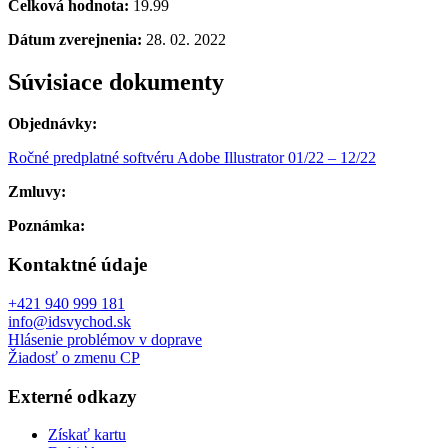
Celková hodnota:
19.99
Dátum zverejnenia:
28. 02. 2022
Súvisiace dokumenty
Objednávky:
Ročné predplatné softvéru Adobe Illustrator 01/22 – 12/22
Zmluvy:
Poznámka:
Kontaktné údaje
+421 940 999 181
info@idsvychod.sk
Hlásenie problémov v doprave
Žiadosť o zmenu CP
Externé odkazy
Získať kartu