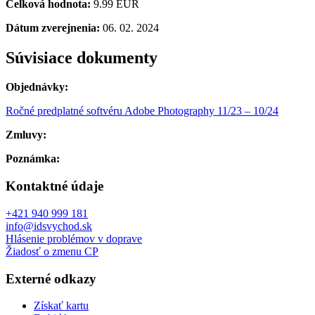
Celková hodnota:
9.99 EUR
Dátum zverejnenia:
06. 02. 2024
Súvisiace dokumenty
Objednávky:
Ročné predplatné softvéru Adobe Photography 11/23 – 10/24
Zmluvy:
Poznámka:
Kontaktné údaje
+421 940 999 181
info@idsvychod.sk
Hlásenie problémov v doprave
Žiadosť o zmenu CP
Externé odkazy
Získať kartu