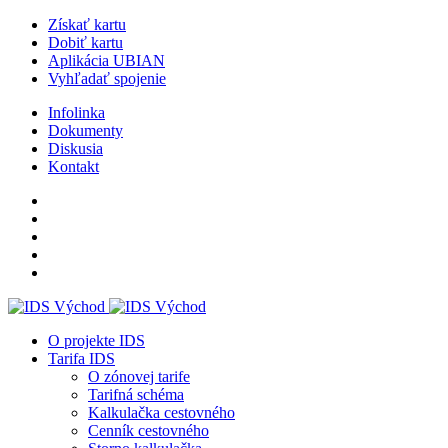
Získať kartu
Dobiť kartu
Aplikácia UBIAN
Vyhľadať spojenie
Infolinka
Dokumenty
Diskusia
Kontakt
O projekte IDS
Tarifa IDS
O zónovej tarife
Tarifná schéma
Kalkulačka cestovného
Cenník cestovného