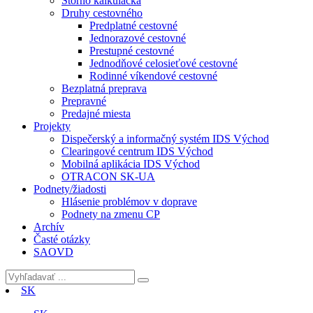
Storno kalkulačka
Druhy cestovného
Predplatné cestovné
Jednorazové cestovné
Prestupné cestovné
Jednodňové celosieťové cestovné
Rodinné víkendové cestovné
Bezplatná preprava
Prepravné
Predajné miesta
Projekty
Dispečerský a informačný systém IDS Východ
Clearingové centrum IDS Východ
Mobilná aplikácia IDS Východ
OTRACON SK-UA
Podnety/žiadosti
Hlásenie problémov v doprave
Podnety na zmenu CP
Archív
Časté otázky
SAOVD
SK