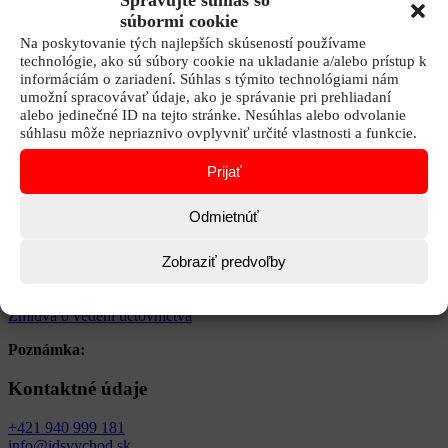
Spravujte súhlas so
súbormi cookie
Číslo faktúry:
230651
Na poskytovanie tých najlepších skúseností používame
Predmet:
Spracovanie účtovníctva 3.Q 2023
technológie, ako sú súbory cookie na ukladanie a/alebo prístup k
informáciám o zariadení. Súhlas s týmito technológiami nám
Dátum dodania:
30. 09. 2023
umožní spracovávať údaje, ako je správanie pri prehliadaní
alebo jedinečné ID na tejto stránke. Nesúhlas alebo odvolanie
Celková hodnota:
300 EUR
súhlasu môže nepriaznivo ovplyvniť určité vlastnosti a funkcie.
Dátum zverejnenia:
06. 10. 2023
Prijať
Súvisiace dokumenty
Odmietnúť
Objednávky:
Zobraziť predvoľby
Zmluvy:
Zmluva o vedení účtovníctva
Poznámka:
Kontaktné údaje
+421 940 999 181
info@idsvychod.sk