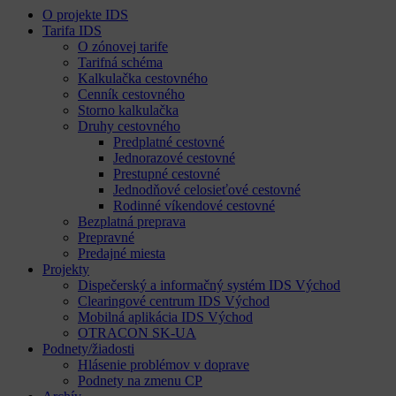
O projekte IDS
Tarifa IDS
O zónovej tarife
Tarifná schéma
Kalkulačka cestovného
Cenník cestovného
Storno kalkulačka
Druhy cestovného
Predplatné cestovné
Jednorazové cestovné
Prestupné cestovné
Jednodňové celosieťové cestovné
Rodinné víkendové cestovné
Bezplatná preprava
Prepravné
Predajné miesta
Projekty
Dispečerský a informačný systém IDS Východ
Clearingové centrum IDS Východ
Mobilná aplikácia IDS Východ
OTRACON SK-UA
Podnety/žiadosti
Hlásenie problémov v doprave
Podnety na zmenu CP