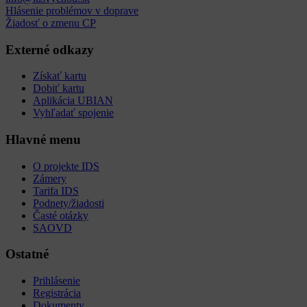
Hlásenie problémov v doprave
Žiadosť o zmenu CP
Externé odkazy
Získať kartu
Dobiť kartu
Aplikácia UBIAN
Vyhľadať spojenie
Hlavné menu
O projekte IDS
Zámery
Tarifa IDS
Podnety/žiadosti
Časté otázky
SAOVD
Ostatné
Prihlásenie
Registrácia
Dokumenty