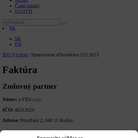
Archív
Časté otázky
SAOVD
SK
SK
EN
IDS Východ
/
Spracovanie účtovníctva 3.Q 2023
Faktúra
Zmluvný partner
Názov:
e-FIIA s.r.o.
IČO:
48212024
Adresa:
Považská 2, 040 11 Košice
Informácie o faktúre