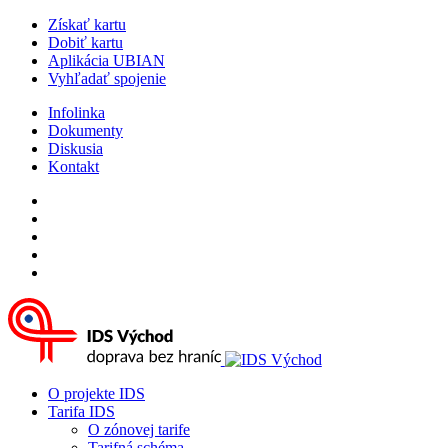
Získať kartu
Dobiť kartu
Aplikácia UBIAN
Vyhľadať spojenie
Infolinka
Dokumenty
Diskusia
Kontakt
O projekte IDS
Tarifa IDS
O zónovej tarife
Tarifná schéma