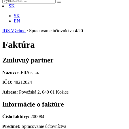
SK
SK
EN
IDS Východ
/
Spracovanie účtovníctva 4/20
Faktúra
Zmluvný partner
Názov:
e-FIIA s.r.o.
IČO:
48212024
Adresa:
Považská 2, 040 01 Košice
Informácie o faktúre
Číslo faktúry:
200084
Predmet:
Spracovanie účtovníctva