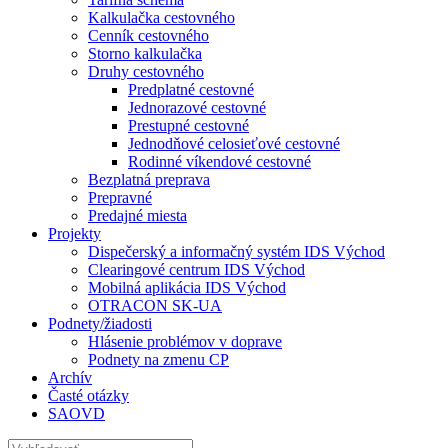
Kalkulačka cestovného
Cenník cestovného
Storno kalkulačka
Druhy cestovného
Predplatné cestovné
Jednorazové cestovné
Prestupné cestovné
Jednodňové celosieťové cestovné
Rodinné víkendové cestovné
Bezplatná preprava
Prepravné
Predajné miesta
Projekty
Dispečerský a informačný systém IDS Východ
Clearingové centrum IDS Východ
Mobilná aplikácia IDS Východ
OTRACON SK-UA
Podnety/žiadosti
Hlásenie problémov v doprave
Podnety na zmenu CP
Archív
Časté otázky
SAOVD