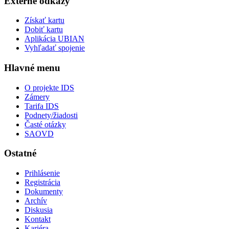
Externé odkazy
Získať kartu
Dobiť kartu
Aplikácia UBIAN
Vyhľadať spojenie
Hlavné menu
O projekte IDS
Zámery
Tarifa IDS
Podnety/žiadosti
Časté otázky
SAOVD
Ostatné
Prihlásenie
Registrácia
Dokumenty
Archív
Diskusia
Kontakt
Kariéra