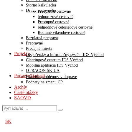
Storno kalkulačka
Druhy cestovného
Predplatné cestovné
Jednorazové cestovné
Prestupné cestovné
Jednodňové celosieťové cestovné
Rodinné víkendové cestovné
Bezplatná preprava
Prepravné
Predajné miesta
Projekty
Dispečerský a informačný systém IDS Východ
Clearingové centrum IDS Východ
Mobilná aplikácia IDS Východ
OTRACON SK-UA
Podnety/žiadosti
Hlásenie problémov v doprave
Podnety na zmenu CP
Archív
Časté otázky
SAOVD
SK