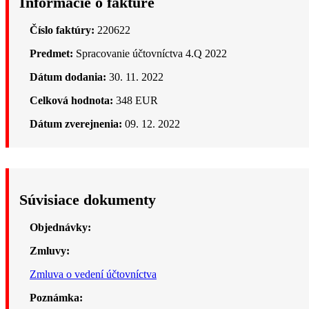
Informácie o faktúre
Číslo faktúry:
220622
Predmet:
Spracovanie účtovníctva 4.Q 2022
Dátum dodania:
30. 11. 2022
Celková hodnota:
348 EUR
Dátum zverejnenia:
09. 12. 2022
Súvisiace dokumenty
Objednávky:
Zmluvy:
Zmluva o vedení účtovníctva
Poznámka: