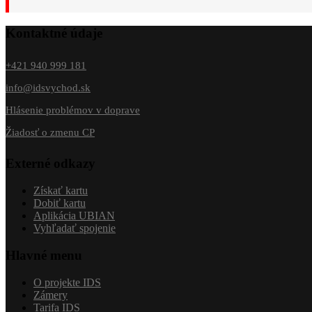
Kontaktné údaje
+421 940 999 181
info@idsvychod.sk
Hlásenie problémov v doprave
Žiadosť o zmenu CP
Externé odkazy
Získať kartu
Dobiť kartu
Aplikácia UBIAN
Vyhľadať spojenie
Hlavné menu
O projekte IDS
Zámery
Tarifa IDS