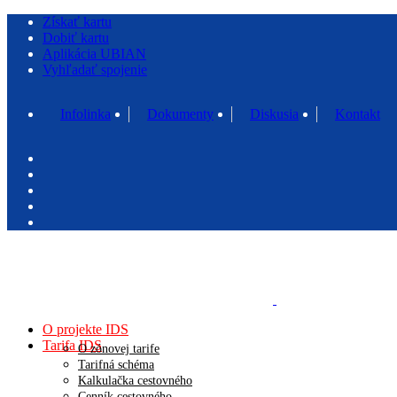
Získať kartu
Dobiť kartu
Aplikácia UBIAN
Vyhľadať spojenie
Infolinka
Dokumenty
Diskusia
Kontakt
O projekte IDS
Tarifa IDS
O zónovej tarife
Tarifná schéma
Kalkulačka cestovného
Cenník cestovného