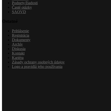
Podnety/žiadosti
Časté otázky
SAOVD
Ostatné
Prihlásenie
Registrácia
Dokumenty
Archív
Diskusia
Kontakt
Kariéra
Zásady ochrany osobných údajov
Logo a pravidlá jeho používania