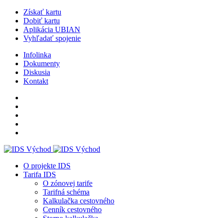
Získať kartu
Dobiť kartu
Aplikácia UBIAN
Vyhľadať spojenie
Infolinka
Dokumenty
Diskusia
Kontakt
O projekte IDS
Tarifa IDS
O zónovej tarife
Tarifná schéma
Kalkulačka cestovného
Cenník cestovného