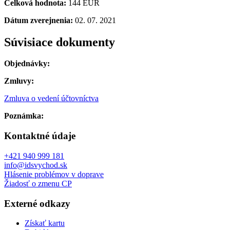
Celková hodnota:
144 EUR
Dátum zverejnenia:
02. 07. 2021
Súvisiace dokumenty
Objednávky:
Zmluvy:
Zmluva o vedení účtovníctva
Poznámka:
Kontaktné údaje
+421 940 999 181
info@idsvychod.sk
Hlásenie problémov v doprave
Žiadosť o zmenu CP
Externé odkazy
Získať kartu