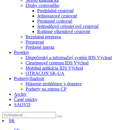
Storno kalkulačka
Druhy cestovného
Predplatné cestovné
Jednorazové cestovné
Prestupné cestovné
Jednodňové celosieťové cestovné
Rodinné víkendové cestovné
Bezplatná preprava
Prepravné
Predajné miesta
Projekty
Dispečerský a informačný systém IDS Východ
Clearingové centrum IDS Východ
Mobilná aplikácia IDS Východ
OTRACON SK-UA
Podnety/žiadosti
Hlásenie problémov v doprave
Podnety na zmenu CP
Archív
Časté otázky
SAOVD
SK