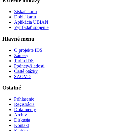
Externé odkazy
Získať kartu
Dobiť kartu
Aplikácia UBIAN
Vyhľadať spojenie
Hlavné menu
O projekte IDS
Zámery
Tarifa IDS
Podnety/žiadosti
Časté otázky
SAOVD
Ostatné
Prihlásenie
Registrácia
Dokumenty
Archív
Diskusia
Kontakt
Kariéra