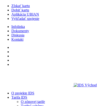
Získať kartu
Dobiť kartu
Aplikácia UBIAN
Vyhľadať spojenie
Infolinka
Dokumenty
Diskusia
Kontakt
O projekte IDS
Tarifa IDS
O zónovej tarife
Tarifná schéma