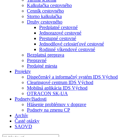
Kalkulačka cestovného
Cenník cestovného
Storno kalkulačka
Druhy cestovného
Predplatné cestovné
Jednorazové cestovné
Prestupné cestovné
Jednodňové celosieťové cestovné
Rodinné víkendové cestovné
Bezplatná preprava
Prepravné
Predajné miesta
Projekty
Dispečerský a informačný systém IDS Východ
Clearingové centrum IDS Východ
Mobilná aplikácia IDS Východ
OTRACON SK-UA
Podnety/žiadosti
Hlásenie problémov v doprave
Podnety na zmenu CP
Archív
Časté otázky
SAOVD