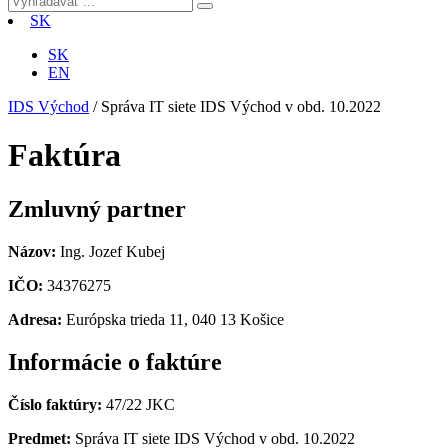
SK
SK
EN
IDS Východ
/
Správa IT siete IDS Východ v obd. 10.2022
Faktúra
Zmluvný partner
Názov:
Ing. Jozef Kubej
IČO:
34376275
Adresa:
Európska trieda 11, 040 13 Košice
Informácie o faktúre
Číslo faktúry:
47/22 JKC
Predmet:
Správa IT siete IDS Východ v obd. 10.2022