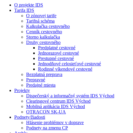
O projekte IDS
Tarifa IDS
O zónovej tarife
Tarifná schéma
Kalkulačka cestovného
Cenník cestovného
Storno kalkulačka
Druhy cestovného
Predplatné cestovné
Jednorazové cestovné
Prestupné cestovné
Jednodňové celosieťové cestovné
Rodinné víkendové cestovné
Bezplatná preprava
Prepravné
Predajné miesta
Projekty
Dispečerský a informačný systém IDS Východ
Clearingové centrum IDS Východ
Mobilná aplikácia IDS Východ
OTRACON SK-UA
Podnety/žiadosti
Hlásenie problémov v doprave
Podnety na zmenu CP