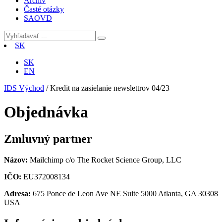
Archív
Časté otázky
SAOVD
SK
SK
EN
IDS Východ
/
Kredit na zasielanie newslettrov 04/23
Objednávka
Zmluvný partner
Názov:
Mailchimp c/o The Rocket Science Group, LLC
IČO:
EU372008134
Adresa:
675 Ponce de Leon Ave NE Suite 5000 Atlanta, GA 30308
USA