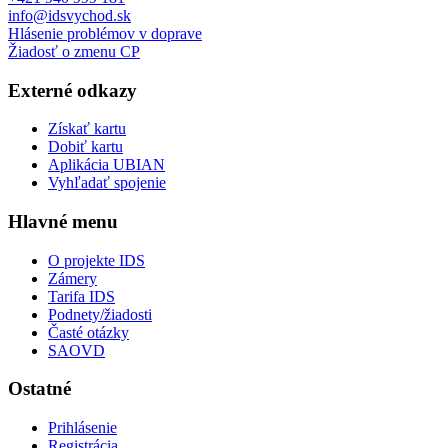
info@idsvychod.sk
Hlásenie problémov v doprave
Žiadosť o zmenu CP
Externé odkazy
Získať kartu
Dobiť kartu
Aplikácia UBIAN
Vyhľadať spojenie
Hlavné menu
O projekte IDS
Zámery
Tarifa IDS
Podnety/žiadosti
Časté otázky
SAOVD
Ostatné
Prihlásenie
Registrácia