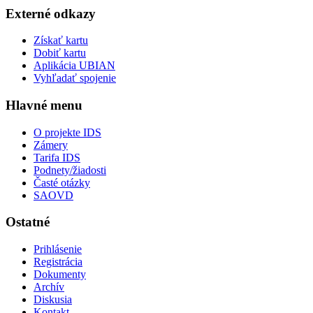
Externé odkazy
Získať kartu
Dobiť kartu
Aplikácia UBIAN
Vyhľadať spojenie
Hlavné menu
O projekte IDS
Zámery
Tarifa IDS
Podnety/žiadosti
Časté otázky
SAOVD
Ostatné
Prihlásenie
Registrácia
Dokumenty
Archív
Diskusia
Kontakt