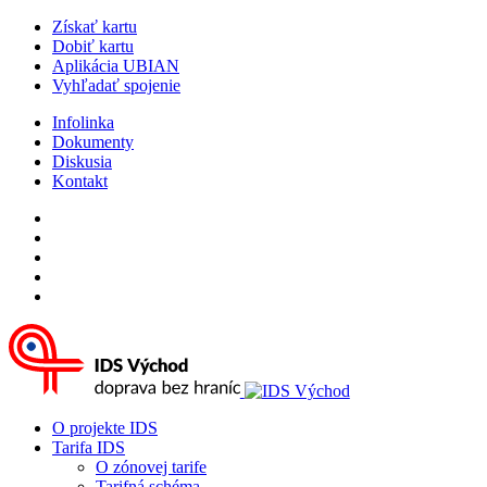
Získať kartu
Dobiť kartu
Aplikácia UBIAN
Vyhľadať spojenie
Infolinka
Dokumenty
Diskusia
Kontakt
O projekte IDS
Tarifa IDS
O zónovej tarife
Tarifná schéma