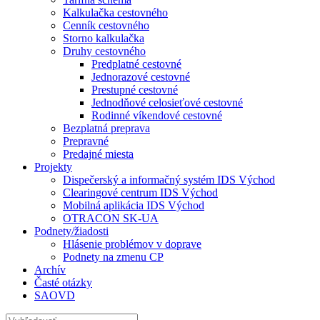
Kalkulačka cestovného
Cenník cestovného
Storno kalkulačka
Druhy cestovného
Predplatné cestovné
Jednorazové cestovné
Prestupné cestovné
Jednodňové celosieťové cestovné
Rodinné víkendové cestovné
Bezplatná preprava
Prepravné
Predajné miesta
Projekty
Dispečerský a informačný systém IDS Východ
Clearingové centrum IDS Východ
Mobilná aplikácia IDS Východ
OTRACON SK-UA
Podnety/žiadosti
Hlásenie problémov v doprave
Podnety na zmenu CP
Archív
Časté otázky
SAOVD