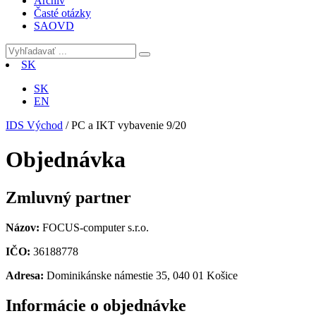
Archív
Časté otázky
SAOVD
SK
SK
EN
IDS Východ
/
PC a IKT vybavenie 9/20
Objednávka
Zmluvný partner
Názov:
FOCUS-computer s.r.o.
IČO:
36188778
Adresa:
Dominikánske námestie 35, 040 01 Košice
Informácie o objednávke