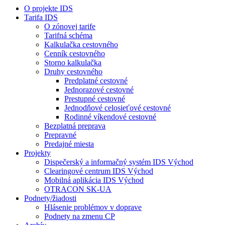
O projekte IDS
Tarifa IDS
O zónovej tarife
Tarifná schéma
Kalkulačka cestovného
Cenník cestovného
Storno kalkulačka
Druhy cestovného
Predplatné cestovné
Jednorazové cestovné
Prestupné cestovné
Jednodňové celosieťové cestovné
Rodinné víkendové cestovné
Bezplatná preprava
Prepravné
Predajné miesta
Projekty
Dispečerský a informačný systém IDS Východ
Clearingové centrum IDS Východ
Mobilná aplikácia IDS Východ
OTRACON SK-UA
Podnety/žiadosti
Hlásenie problémov v doprave
Podnety na zmenu CP