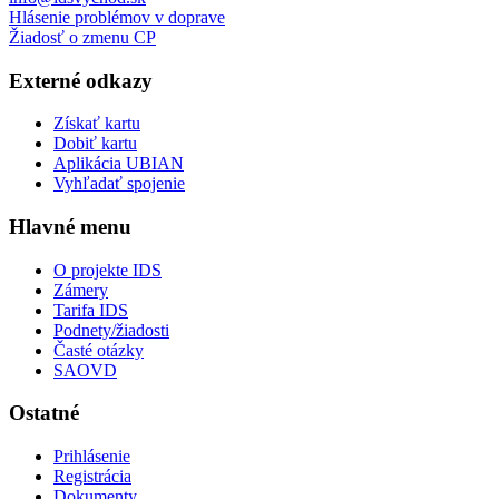
Hlásenie problémov v doprave
Žiadosť o zmenu CP
Externé odkazy
Získať kartu
Dobiť kartu
Aplikácia UBIAN
Vyhľadať spojenie
Hlavné menu
O projekte IDS
Zámery
Tarifa IDS
Podnety/žiadosti
Časté otázky
SAOVD
Ostatné
Prihlásenie
Registrácia
Dokumenty