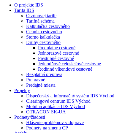
O projekte IDS
Tarifa IDS
O zónovej tarife
Tarifná schéma
Kalkulačka cestovného
Cenník cestovného
Storno kalkulačka
Druhy cestovného
Predplatné cestovné
Jednorazové cestovné
Prestupné cestovné
Jednodňové celosieťové cestovné
Rodinné víkendové cestovné
Bezplatná preprava
Prepravné
Predajné miesta
Projekty
Dispečerský a informačný systém IDS Východ
Clearingové centrum IDS Východ
Mobilná aplikácia IDS Východ
OTRACON SK-UA
Podnety/žiadosti
Hlásenie problémov v doprave
Podnety na zmenu CP