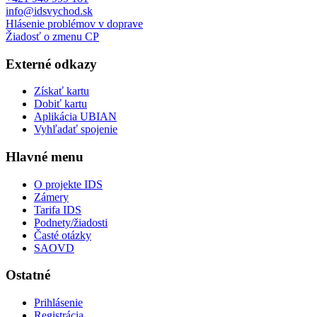
info@idsvychod.sk
Hlásenie problémov v doprave
Žiadosť o zmenu CP
Externé odkazy
Získať kartu
Dobiť kartu
Aplikácia UBIAN
Vyhľadať spojenie
Hlavné menu
O projekte IDS
Zámery
Tarifa IDS
Podnety/žiadosti
Časté otázky
SAOVD
Ostatné
Prihlásenie
Registrácia