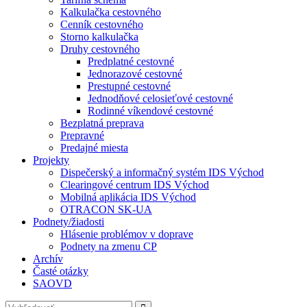
Kalkulačka cestovného
Cenník cestovného
Storno kalkulačka
Druhy cestovného
Predplatné cestovné
Jednorazové cestovné
Prestupné cestovné
Jednodňové celosieťové cestovné
Rodinné víkendové cestovné
Bezplatná preprava
Prepravné
Predajné miesta
Projekty
Dispečerský a informačný systém IDS Východ
Clearingové centrum IDS Východ
Mobilná aplikácia IDS Východ
OTRACON SK-UA
Podnety/žiadosti
Hlásenie problémov v doprave
Podnety na zmenu CP
Archív
Časté otázky
SAOVD