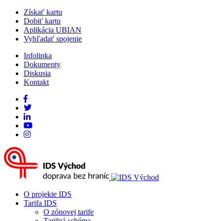
Získať kartu
Dobiť kartu
Aplikácia UBIAN
Vyhľadať spojenie
Infolinka
Dokumenty
Diskusia
Kontakt
O projekte IDS
Tarifa IDS
O zónovej tarife
Tarifná schéma