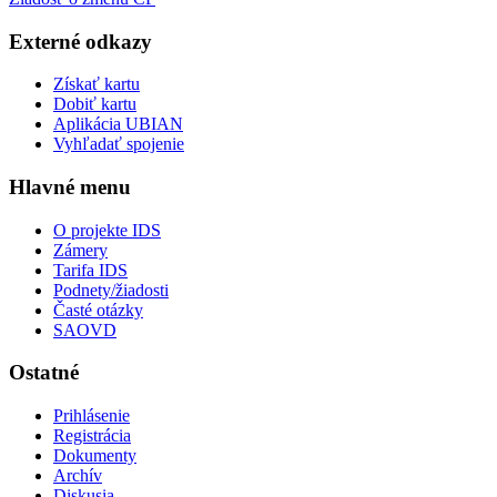
Externé odkazy
Získať kartu
Dobiť kartu
Aplikácia UBIAN
Vyhľadať spojenie
Hlavné menu
O projekte IDS
Zámery
Tarifa IDS
Podnety/žiadosti
Časté otázky
SAOVD
Ostatné
Prihlásenie
Registrácia
Dokumenty
Archív
Diskusia