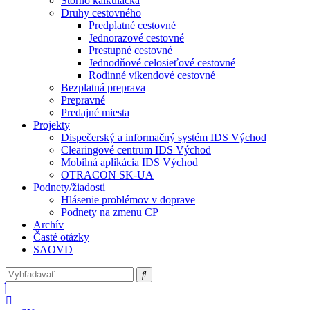
Storno kalkulačka
Druhy cestovného
Predplatné cestovné
Jednorazové cestovné
Prestupné cestovné
Jednodňové celosieťové cestovné
Rodinné víkendové cestovné
Bezplatná preprava
Prepravné
Predajné miesta
Projekty
Dispečerský a informačný systém IDS Východ
Clearingové centrum IDS Východ
Mobilná aplikácia IDS Východ
OTRACON SK-UA
Podnety/žiadosti
Hlásenie problémov v doprave
Podnety na zmenu CP
Archív
Časté otázky
SAOVD