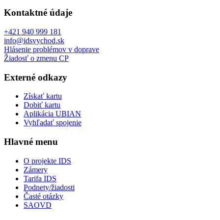
Kontaktné údaje
+421 940 999 181
info@idsvychod.sk
Hlásenie problémov v doprave
Žiadosť o zmenu CP
Externé odkazy
Získať kartu
Dobiť kartu
Aplikácia UBIAN
Vyhľadať spojenie
Hlavné menu
O projekte IDS
Zámery
Tarifa IDS
Podnety/žiadosti
Časté otázky
SAOVD