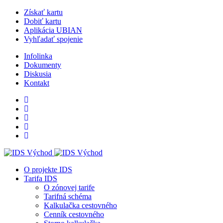
Získať kartu
Dobiť kartu
Aplikácia UBIAN
Vyhľadať spojenie
Infolinka
Dokumenty
Diskusia
Kontakt
O projekte IDS
Tarifa IDS
O zónovej tarife
Tarifná schéma
Kalkulačka cestovného
Cenník cestovného