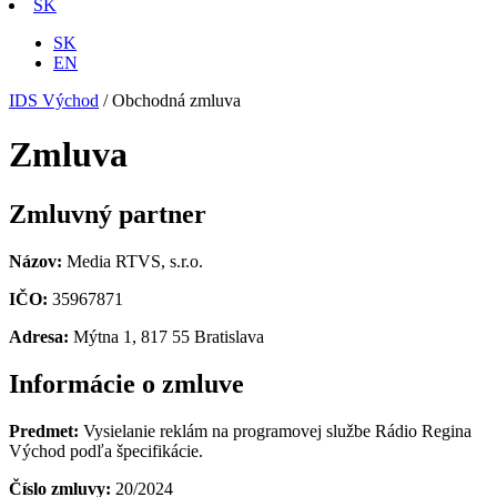
SK
SK
EN
IDS Východ
/
Obchodná zmluva
Zmluva
Zmluvný partner
Názov:
Media RTVS, s.r.o.
IČO:
35967871
Adresa:
Mýtna 1, 817 55 Bratislava
Informácie o zmluve
Predmet:
Vysielanie reklám na programovej službe Rádio Regina
Východ podľa špecifikácie.
Číslo zmluvy:
20/2024