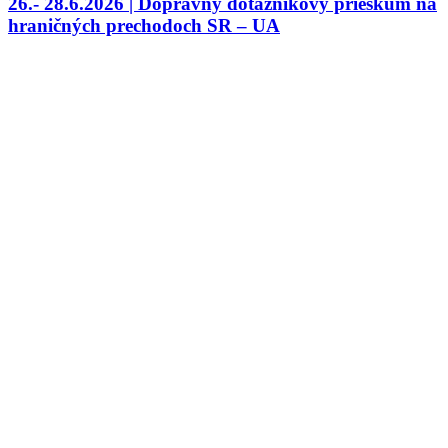
26.- 28.6.2026 | Dopravný dotazníkový prieskum na
hraničných prechodoch SR – UA