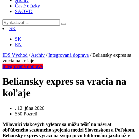
Archív
Časté otázky
SAOVD
SK
SK
EN
IDS Východ
/
Archív
/
Integrovaná doprava
/
Beliansky expres sa
vracia na koľaje
Integrovaná doprava
Beliansky expres sa vracia na
koľaje
.
12. júna 2026
550
Pozretí
Milovníci vlakových výletov sa môžu tešiť na návrat
obľúbeného sezónneho spojenia medzi Slovenskom a Poľskom.
Beliansky expres vyrazí na svoju prvú tohtoročnú jazdu už v