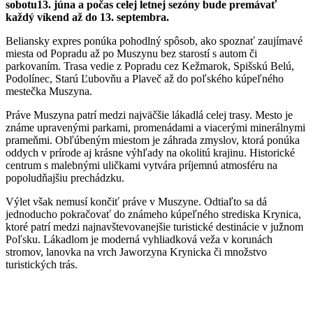
sobotu13. júna a počas celej letnej sezóny bude premávať
každý víkend až do 13. septembra.
Beliansky expres ponúka pohodlný spôsob, ako spoznať zaujímavé
miesta od Popradu až po Muszynu bez starostí s autom či
parkovaním. Trasa vedie z Popradu cez Kežmarok, Spišskú Belú,
Podolínec, Starú Ľubovňu a Plaveč až do poľského kúpeľného
mestečka Muszyna.
Práve Muszyna patrí medzi najväčšie lákadlá celej trasy. Mesto je
známe upravenými parkami, promenádami a viacerými minerálnymi
prameňmi. Obľúbeným miestom je záhrada zmyslov, ktorá ponúka
oddych v prírode aj krásne výhľady na okolitú krajinu. Historické
centrum s malebnými uličkami vytvára príjemnú atmosféru na
popoludňajšiu prechádzku.
Výlet však nemusí končiť práve v Muszyne. Odtiaľto sa dá
jednoducho pokračovať do známeho kúpeľného strediska Krynica,
ktoré patrí medzi najnavštevovanejšie turistické destinácie v južnom
Poľsku. Lákadlom je moderná vyhliadková veža v korunách
stromov, lanovka na vrch Jaworzyna Krynicka či množstvo
turistických trás.