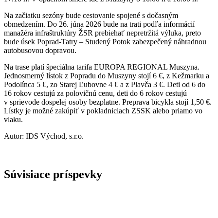
Na začiatku sezóny bude cestovanie spojené s dočasným
obmedzením. Do 26. júna 2026 bude na trati podľa informácií
manažéra infraštruktúry ŽSR prebiehať nepretržitá výluka, preto
bude úsek Poprad-Tatry – Studený Potok zabezpečený náhradnou
autobusovou dopravou.
Na trase platí špeciálna tarifa EUROPA REGIONAL Muszyna.
Jednosmerný lístok z Popradu do Muszyny stojí 6 €, z Kežmarku a
Podolínca 5 €, zo Starej Ľubovne 4 € a z Plavča 3 €. Deti od 6 do
16 rokov cestujú za polovičnú cenu, deti do 6 rokov cestujú
v sprievode dospelej osoby bezplatne. Preprava bicykla stojí 1,50 €.
Lístky je možné zakúpiť v pokladniciach ZSSK alebo priamo vo
vlaku.
Autor: IDS Východ, s.r.o.
Súvisiace príspevky