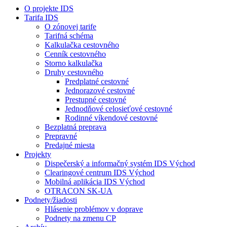
O projekte IDS
Tarifa IDS
O zónovej tarife
Tarifná schéma
Kalkulačka cestovného
Cenník cestovného
Storno kalkulačka
Druhy cestovného
Predplatné cestovné
Jednorazové cestovné
Prestupné cestovné
Jednodňové celosieťové cestovné
Rodinné víkendové cestovné
Bezplatná preprava
Prepravné
Predajné miesta
Projekty
Dispečerský a informačný systém IDS Východ
Clearingové centrum IDS Východ
Mobilná aplikácia IDS Východ
OTRACON SK-UA
Podnety/žiadosti
Hlásenie problémov v doprave
Podnety na zmenu CP