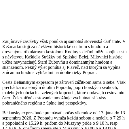
Zaujímavé zastávky však ponúka aj samotná slovenská časť trate. V
Kežmarku stojí za návštevu historické centrum s hradom a
dreveným artikulárnym kostolom. Rodiny s deťmi môžu spojiť cestu
s návštevou Kaštieľa Strážky pri Spišskej Belej. Milovníci histórie
určite nevynechajú Starú Ľubovňu s dominantným hradom a
skanzenom. Pekný výlet ponúka aj Plaveč, nad ktorým sa vypína
zrúcanina hradu s výhľadmi na údolie rieky Poprad.
Cesta Belianskym expresom je zároveň zážitkom sama o sebe. Vlak
prechádza malebným údolím Popradu, popri horských svahoch,
malebných obciach a zelených kopcoch, ktoré dodávajú cestovaniu
čaro. Železničné cestovanie umožňuje vychutnať si krásy
pohraničného regiónu z úplne inej perspektívy.
Beliansky expres bude premávať počas víkendov od 13. júna do 13.
septembra 2026. Z Popradu vyráža každú sobotu a nedeľu o 7.29 h
a popoludní o 15.29 h, pričom do Muszyny príde o 9.10 h, resp.
17.10 h. V opačnom smere ide z Muszyny o 10.00 h a 18.00 h.