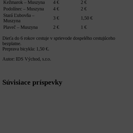
Kežmarok – Muszyna
4 €
2 €
Podolínec – Muszyna
4 €
2 €
Stará Ľubovňa –
3 €
1,50 €
Muszyna
Plaveč – Muszyna
2 €
1 €
Dieťa do 6 rokov cestuje v sprievode dospelého cestujúceho
bezplatne.
Preprava bicykla: 1,50 €.
Autor: IDS Východ, s.r.o.
Súvisiace príspevky