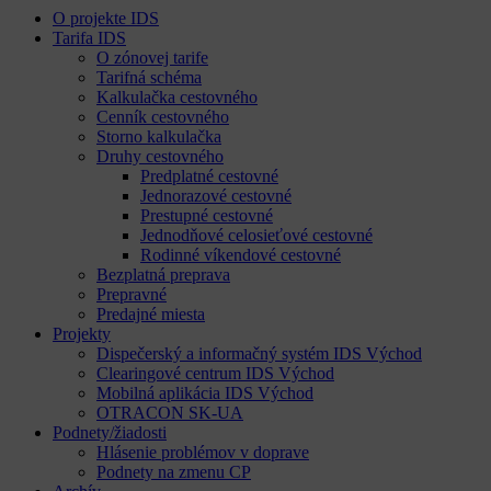
O projekte IDS
Tarifa IDS
O zónovej tarife
Tarifná schéma
Kalkulačka cestovného
Cenník cestovného
Storno kalkulačka
Druhy cestovného
Predplatné cestovné
Jednorazové cestovné
Prestupné cestovné
Jednodňové celosieťové cestovné
Rodinné víkendové cestovné
Bezplatná preprava
Prepravné
Predajné miesta
Projekty
Dispečerský a informačný systém IDS Východ
Clearingové centrum IDS Východ
Mobilná aplikácia IDS Východ
OTRACON SK-UA
Podnety/žiadosti
Hlásenie problémov v doprave
Podnety na zmenu CP