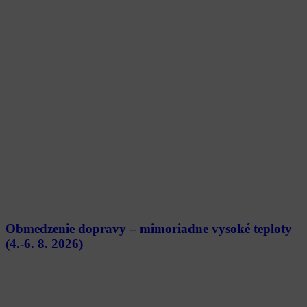
Obmedzenie dopravy – mimoriadne vysoké teploty
(4.-6. 8. 2026)