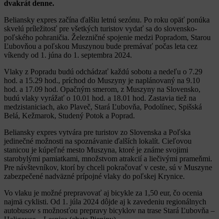
dvakrát denne.
Beliansky expres začína ďalšiu letnú sezónu. Po roku opäť ponúka
skvelú príležitosť pre všetkých turistov vydať sa do slovensko-
poľského pohraničia. Železničné spojenie medzi Popradom, Starou
Ľubovňou a poľskou Muszynou bude premávať počas leta cez
víkendy od 1. júna do 1. septembra 2024.
Vlaky z Popradu budú odchádzať každú sobotu a nedeľu o 7.29
hod. a 15.29 hod., príchod do Muszyny je naplánovaný na 9.10
hod. a 17.09 hod. Opačným smerom, z Muszyny na Slovensko,
budú vlaky vyrážať o 10.01 hod. a 18.01 hod. Zastavia tiež na
medzistaniciach, ako Plaveč, Stará Ľubovňa, Podolínec, Spišská
Belá, Kežmarok, Studený Potok a Poprad.
Beliansky expres vytvára pre turistov zo Slovenska a Poľska
jedinečné možnosti na spoznávanie ďalších lokalít. Cieľovou
stanicou je kúpeľné mesto Muszyna, ktoré je známe svojimi
starobylými pamiatkami, množstvom atrakcií a liečivými prameňmi.
Pre návštevníkov, ktorí by chceli pokračovať v ceste, sú v Muszyne
zabezpečené nadväzné prípojné vlaky do poľskej Krynice.
Vo vlaku je možné prepravovať aj bicykle za 1,50 eur, čo ocenia
najmä cyklisti. Od 1. júla 2024 dôjde aj k zavedeniu regionálnych
autobusov s možnosťou prepravy bicyklov na trase Stará Ľubovňa –