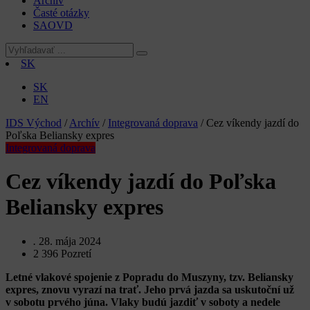
Archív
Časté otázky
SAOVD
SK
SK
EN
IDS Východ
/
Archív
/
Integrovaná doprava
/
Cez víkendy jazdí do
Poľska Beliansky expres
Integrovaná doprava
Cez víkendy jazdí do Poľska
Beliansky expres
.
28. mája 2024
2 396
Pozretí
Letné vlakové spojenie z Popradu do Muszyny, tzv. Beliansky
expres, znovu vyrazí na trať. Jeho prvá jazda sa uskutoční už
v sobotu prvého júna. Vlaky budú jazdiť v soboty a nedele