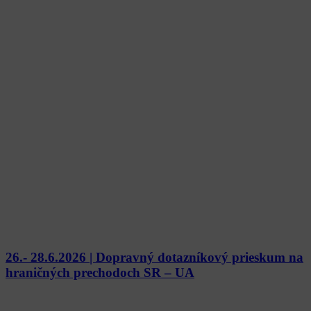
26.- 28.6.2026 | Dopravný dotazníkový prieskum na
hraničných prechodoch SR – UA