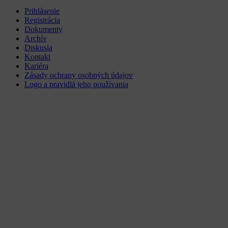
Prihlásenie
Registrácia
Dokumenty
Archív
Diskusia
Kontakt
Kariéra
Zásady ochrany osobných údajov
Logo a pravidlá jeho používania