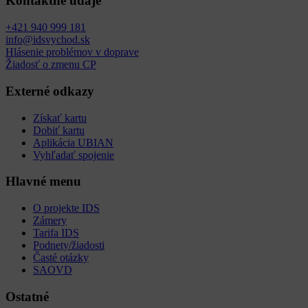
Kontaktné údaje
+421 940 999 181
info@idsvychod.sk
Hlásenie problémov v doprave
Žiadosť o zmenu CP
Externé odkazy
Získať kartu
Dobiť kartu
Aplikácia UBIAN
Vyhľadať spojenie
Hlavné menu
O projekte IDS
Zámery
Tarifa IDS
Podnety/žiadosti
Časté otázky
SAOVD
Ostatné