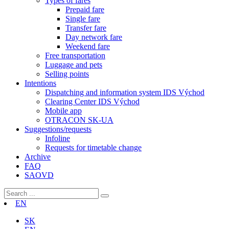
Types of fares
Prepaid fare
Single fare
Transfer fare
Day network fare
Weekend fare
Free transportation
Luggage and pets
Selling points
Intentions
Dispatching and information system IDS Východ
Clearing Center IDS Východ
Mobile app
OTRACON SK-UA
Suggestions/requests
Infoline
Requests for timetable change
Archive
FAQ
SAOVD
EN
SK