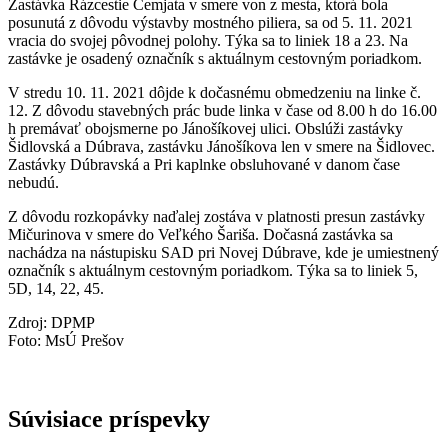
Zastávka Rázcestie Cemjata v smere von z mesta, ktorá bola
posunutá z dôvodu výstavby mostného piliera, sa od 5. 11. 2021
vracia do svojej pôvodnej polohy. Týka sa to liniek 18 a 23. Na
zastávke je osadený označník s aktuálnym cestovným poriadkom.
V stredu 10. 11. 2021 dôjde k dočasnému obmedzeniu na linke č.
12. Z dôvodu stavebných prác bude linka v čase od 8.00 h do 16.00
h premávať obojsmerne po Jánošíkovej ulici. Obslúži zastávky
Šidlovská a Dúbrava, zastávku Jánošíkova len v smere na Šidlovec.
Zastávky Dúbravská a Pri kaplnke obsluhované v danom čase
nebudú.
Z dôvodu rozkopávky naďalej zostáva v platnosti presun zastávky
Mičurinova v smere do Veľkého Šariša. Dočasná zastávka sa
nachádza na nástupisku SAD pri Novej Dúbrave, kde je umiestnený
označník s aktuálnym cestovným poriadkom. Týka sa to liniek 5,
5D, 14, 22, 45.
Zdroj: DPMP
Foto: MsÚ Prešov
Súvisiace príspevky