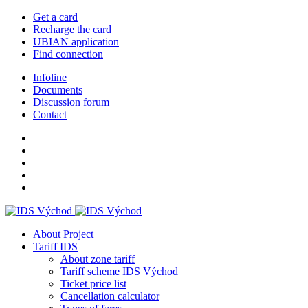
Get a card
Recharge the card
UBIAN application
Find connection
Infoline
Documents
Discussion forum
Contact
About Project
Tariff IDS
About zone tariff
Tariff scheme IDS Východ
Ticket price list
Cancellation calculator