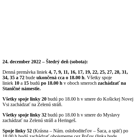
24. december 2022 – Štedrý deň (sobota):
Denná premávka liniek
4, 7, 9, 11, 16, 17, 19, 22, 25, 27, 28, 31,
34, 35 a 72
bude
ukončená cca o 18.00 h
. Všetky spoje
liniek
10
a
15
budú
po 18.00 h
v oboch smeroch
zachádzať na
Staničné námestie.
Všetky spoje linky 20
budú po 18.00 h v smere do Košickej Novej
Vsi zachádzať na Zelenú stráň.
Všetky spoje linky 32
budú po 18.00 h v smere do Myslavy
zachádzať na Zelenú stráň a Heringeš.
Spoje linky
52
(Krásna – Nám. osloboditeľov – Šaca, a späť) po
18.00 h budú zachádzať obojsmerne cez Poľov (linka bude