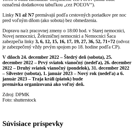
označená dodatkovou tabuľkou „cez POĽOV“).
Linky
N1 až N7
premávajú podľa cestovných poriadkov pre noc
pred voľným dňom (ako sobota) bez obmedzenia.
Dopravu na/z pracovnej zmeny o 18:00 hod. v Starej nemocnici,
Novej nemocnici, Železničnej nemocnici a Nemocnici Šaca
zabezpečia linky
3, 6, 12, 15, 16, 17, 19, 27, 36, 52, 71+72
(odvoz
je zabezpečený vždy prvým spojom po 18. hodine podľa CP).
V dňoch 24. december 2022 – Štedrý deň (sobota), 25.
december 2022 – Prvý sviatok vianočný (nedeľa), 26. december
2022 – Druhý sviatok vianočný (pondelok), 31. december 2022
– Silvester (sobota), 1. január 2023 – Nový rok (nedeľa) a 6.
január 2023 – Traja králi (piatok) bude
premávka
organizovaná ako voľný deň.
Zdroj: DPMK
Foto: shutterstock
Súvisiace príspevky