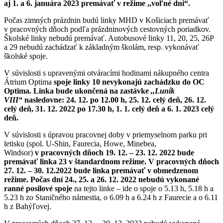
aj 1. a 6. januára 2023 premávať v režime ,,voľné dni“.
Počas zimných prázdnin budú linky MHD v Košiciach premávať
v pracovných dňoch podľa prázdninových cestovných poriadkov.
Školské linky nebudú premávať. Autobusové linky 11, 20, 25, 26P
a 29 nebudú zachádzať k základným školám, resp. vykonávať
školské spoje.
V súvislosti s upravenými otváracími hodinami nákupného centra
Átrium Optima
spoje linky 10 nevykonajú zachádzku do OC
Optima. Linka bude
ukončená na zastávke
,,Luník
VIII“
nasledovne: 24. 12. po 12.00 h, 25. 12. celý deň, 26. 12.
celý deň, 31. 12. 2022 po 17.30 h, 1. 1. celý deň a 6. 1. 2023 celý
deň.
V súvislosti s úpravou pracovnej doby v priemyselnom parku pri
letisku (spol. U-Shin, Faurecia, Howe, Minebea,
Windsor)
v pracovných dňoch 19. 12. – 23. 12. 2022 bude
premávať linka 23 v štandardnom režime. V pracovných dňoch
27. 12. – 30. 12.2022 bude linka premávať v obmedzenom
režime. Počas dní 24., 25. a 26. 12. 2022 nebudú vykonané
ranné posilové spoje
na tejto linke – ide o spoje o 5.13 h, 5.18 h a
5.23 h zo Staničného námestia, o 6.09 h a 6.24 h z Faurecie a o 6.11
h z Bahýľovej.