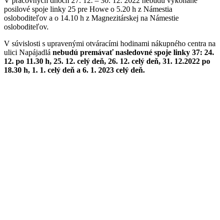
V pracovných dňoch 27. 12. – 30. 12. 2022 nebudú vykonané
posilové spoje linky 25 pre Howe o 5.20 h z Námestia
osloboditeľov a o 14.10 h z Magnezitárskej na Námestie
osloboditeľov.
V súvislosti s upravenými otváracími hodinami nákupného centra na
ulici Napájadlá
nebudú premávať nasledovné spoje linky 37: 24.
12. po 11.30 h, 25. 12. celý deň, 26. 12. celý deň, 31. 12.2022 po
18.30 h, 1. 1. celý deň a 6. 1. 2023 celý deň.