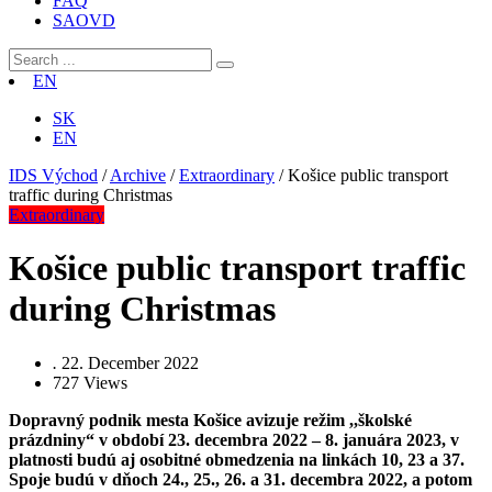
FAQ
SAOVD
EN
SK
EN
IDS Východ
/
Archive
/
Extraordinary
/
Košice public transport
traffic during Christmas
Extraordinary
Košice public transport traffic
during Christmas
.
22. December 2022
727
Views
Dopravný podnik mesta Košice avizuje režim ,,školské
prázdniny“ v období 23. decembra 2022 – 8. januára 2023, v
platnosti budú aj osobitné obmedzenia na linkách 10, 23 a 37.
Spoje budú v dňoch 24., 25., 26. a 31. decembra 2022, a potom