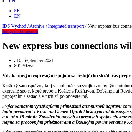
EN
SK
EN
IDS Východ
/
Archive
/
Integrated transport
/
New express bus connec
Integrated transport
New express bus connections wi
.
16. September 2021
891
Views
Vďaka novým expresným spojom sa cestujúcim skráti čas prepra
Košický samosprávny kraj v spolupráci so svojim zmluvným autobus
expresné spoje, ktoré prepoja Košice s Rožňavou, Dobšinou aj Revú
pripojením a sedadlá v nich sú polohovateľné.
„Východniarom využívajúcim prímestskú autobusovú dopravu chceme 
budú premávať z Košíc na Gemer. Oproti klasickým autobusovým spo
a to až o 15 minút. Zavedením nových expresných spojov chceme zv
najmä za pracovnými príležitosťami a školskými povinnosťami v Ko