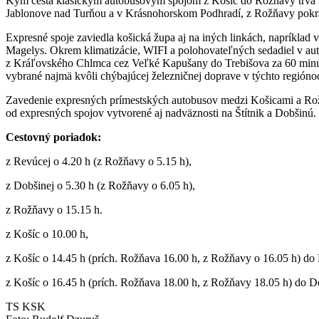
Kým cesta klasickým autobusovým spojom z Košíc do Rožňavy trvá 9
Jablonove nad Turňou a v Krásnohorskom Podhradí, z Rožňavy pokra
Expresné spoje zaviedla košická župa aj na iných linkách, napríkla
Magelys. Okrem klimatizácie, WIFI a polohovateľných sedadiel v auto
z Kráľovského Chlmca cez Veľké Kapušany do Trebišova za 60 minút
vybrané najmä kvôli chýbajúcej železničnej doprave v týchto región
Zavedenie expresných prímestských autobusov medzi Košicami a Rož
od expresných spojov vytvorené aj nadväznosti na Štítnik a Dobšinú
Cestovný poriadok:
z Revúcej o 4.20 h (z Rožňavy o 5.15 h),
z Dobšinej o 5.30 h (z Rožňavy o 6.05 h),
z Rožňavy o 15.15 h.
z Košíc o 10.00 h,
z Košíc o 14.45 h (prích. Rožňava 16.00 h, z Rožňavy o 16.05 h) do
z Košíc o 16.45 h (prích. Rožňava 18.00 h, z Rožňavy 18.05 h) do D
TS KSK