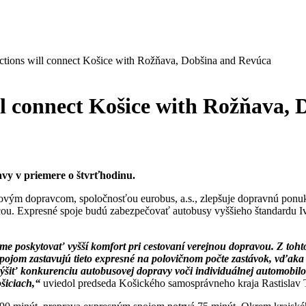
tions will connect Košice with Rožňava, Dobšina and Revúca
ll connect Košice with Rožňava,
vy v priemere o štvrťhodinu.
ovým dopravcom, spoločnosťou eurobus, a.s., zlepšuje dopravnú pon
cou. Expresné spoje budú zabezpečovať autobusy vyššieho štandardu I
poskytovať vyšší komfort pri cestovaní verejnou dopravou. Z tohto
jom zastavujú tieto expresné na polovičnom počte zastávok, vďaka č
ýšiť konkurenciu autobusovej dopravy voči individuálnej automobilov
šiciach,“
uviedol predseda Košického samosprávneho kraja Rastislav 