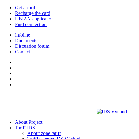
Get a card
Recharge the card
UBIAN application
Find connection
Infoline
Documents
Discussion forum
Contact
About Project
Tariff IDS
About zone tariff
Tariff scheme IDS Východ