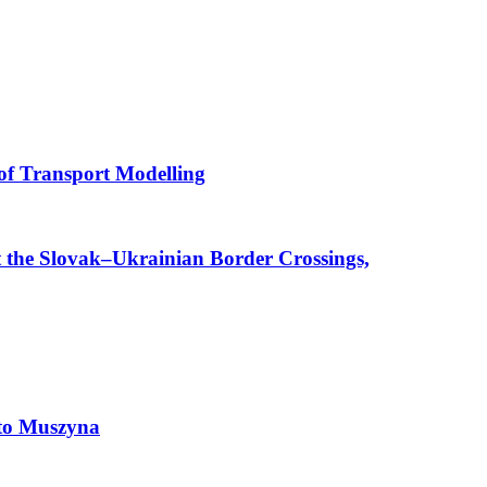
 of Transport Modelling
t the Slovak–Ukrainian Border Crossings,
 to Muszyna