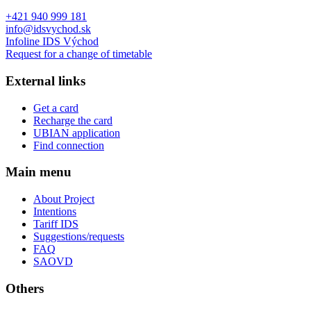
+421 940 999 181
info@idsvychod.sk
Infoline IDS Východ
Request for a change of timetable
External links
Get a card
Recharge the card
UBIAN application
Find connection
Main menu
About Project
Intentions
Tariff IDS
Suggestions/requests
FAQ
SAOVD
Others