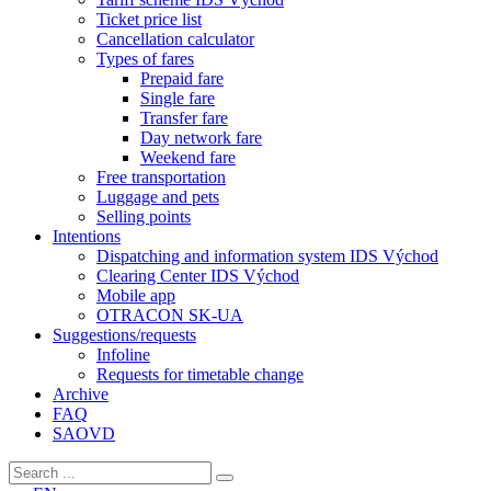
Ticket price list
Cancellation calculator
Types of fares
Prepaid fare
Single fare
Transfer fare
Day network fare
Weekend fare
Free transportation
Luggage and pets
Selling points
Intentions
Dispatching and information system IDS Východ
Clearing Center IDS Východ
Mobile app
OTRACON SK-UA
Suggestions/requests
Infoline
Requests for timetable change
Archive
FAQ
SAOVD