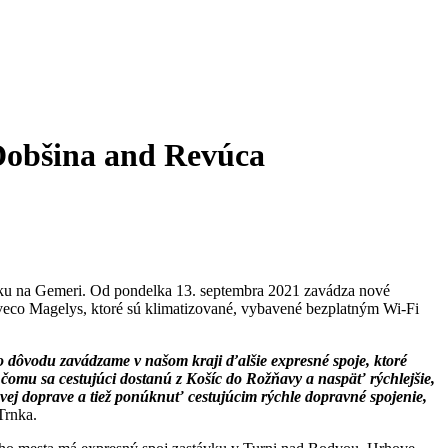
 Dobšina and Revúca
uku na Gemeri. Od pondelka 13. septembra 2021 zavádza nové
veco Magelys, ktoré sú klimatizované, vybavené bezplatným Wi-Fi
 dôvodu zavádzame v našom kraji ďalšie expresné spoje, ktoré
omu sa cestujúci dostanú z Košíc do Rožňavy a naspäť rýchlejšie,
ej doprave a tiež ponúknuť cestujúcim rýchle dopravné spojenie,
Trnka.