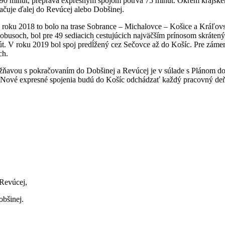
0 minút, preprava expresným spojom potrvá 75 minút. Okrem krajské
čuje ďalej do Revúcej alebo Dobšinej.
d v roku 2018 to bolo na trase Sobrance – Michalovce – Košice a Krá
busoch, bol pre 49 sediacich cestujúcich najväčším prínosom skrátený
. V roku 2019 bol spoj predĺžený cez Sečovce až do Košíc. Pre zámer
och.
ňavou s pokračovaním do Dobšinej a Revúcej je v súlade s Plánom do
. Nové expresné spojenia budú do Košíc odchádzať každý pracovný deň
 Revúcej,
obšinej.