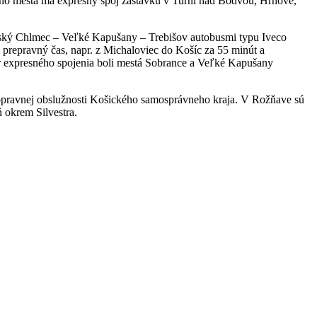
ho mesta má expresný spoj zastávku v Turni nad Bodvou, Hrhove,
ľovský Chlmec – Veľké Kapušany – Trebišov autobusmi typu Iveco
 prepravný čas, napr. z Michaloviec do Košíc za 55 minút a
 expresného spojenia boli mestá Sobrance a Veľké Kapušany
pravnej obslužnosti Košického samosprávneho kraja. V Rožňave sú
 okrem Silvestra.