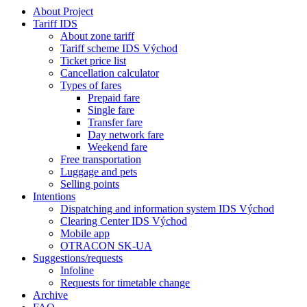
About Project
Tariff IDS
About zone tariff
Tariff scheme IDS Východ
Ticket price list
Cancellation calculator
Types of fares
Prepaid fare
Single fare
Transfer fare
Day network fare
Weekend fare
Free transportation
Luggage and pets
Selling points
Intentions
Dispatching and information system IDS Východ
Clearing Center IDS Východ
Mobile app
OTRACON SK-UA
Suggestions/requests
Infoline
Requests for timetable change
Archive