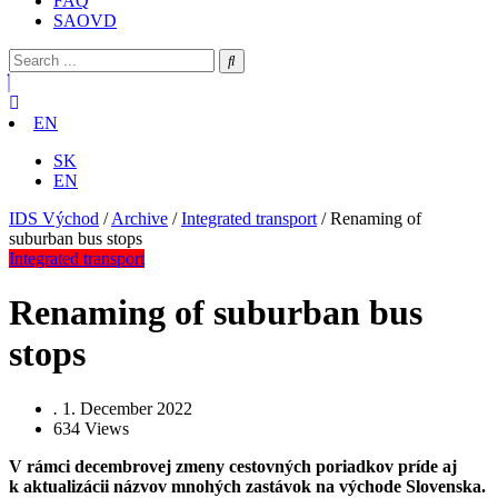
FAQ
SAOVD
EN
SK
EN
IDS Východ
/
Archive
/
Integrated transport
/
Renaming of
suburban bus stops
Integrated transport
Renaming of suburban bus
stops
.
1. December 2022
634
Views
V rámci decembrovej zmeny cestovných poriadkov príde aj
k aktualizácii názvov mnohých zastávok na východe Slovenska.