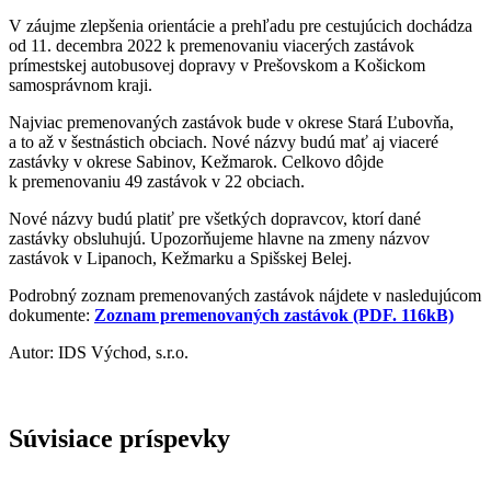
V záujme zlepšenia orientácie a prehľadu pre cestujúcich dochádza
od 11. decembra 2022 k premenovaniu viacerých zastávok
prímestskej autobusovej dopravy v Prešovskom a Košickom
samosprávnom kraji.
Najviac premenovaných zastávok bude v okrese Stará Ľubovňa,
a to až v šestnástich obciach. Nové názvy budú mať aj viaceré
zastávky v okrese Sabinov, Kežmarok. Celkovo dôjde
k premenovaniu 49 zastávok v 22 obciach.
Nové názvy budú platiť pre všetkých dopravcov, ktorí dané
zastávky obsluhujú. Upozorňujeme hlavne na zmeny názvov
zastávok v Lipanoch, Kežmarku a Spišskej Belej.
Podrobný zoznam premenovaných zastávok nájdete v nasledujúcom
dokumente:
Zoznam premenovaných zastávok (PDF. 116kB)
Autor: IDS Východ, s.r.o.
Súvisiace príspevky