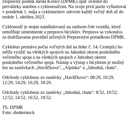
Dopravný podnik mesta Košice (DPMK) opäť uviedol do
prevádzky autobus s cyklonosičom. Na svoju prvú jazdu vyštartoval
v pondelok 1. mája a cykloturistov odvezie každý voľný deň až do
nedele 1. októbra 2023.
Cyklonosič je stojan nainštalovaný na zadnom čele vozidla, ktorý
umožňuje umiestnenie a prepravu bicyklov. Preprava sa vykonáva
za dodržiavania pravidiel určených Prepravným poriadkom DPMK.
Cyklobus premáva počas voľných dní na linke č. 14
.
Cestujúci ho
môžu využiť na všetkých spojoch na Jahodnú okrem posledného
večerného spoja a na všetkých spojoch z Jahodnej okrem
posledného večerného spoja. Nástup a výstup s bicyklom je možný
len na zastávkach „Havlíčkova“, „Alpinka“ a „Jahodná, chata“
.
Odchody cyklobusu zo zastávky „Havlíčkova“: 08:29, 10:29,
12:29, 14:29, 16:29, 18:29.
Odchody cyklobusu zo zastávky „Jahodná, chata“: 8:52, 10:52,
12:52, 14:52, 16:52, 18:52.
TS: DPMK
Foto: shutterstock