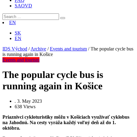
FAQ
SAOVD
EN
SK
EN
IDS Východ
/
Archive
/
Events and tourism
/
The popular cycle bus
is running again in Košice
Events and tourism
The popular cycle bus is
running again in Košice
.
3. May 2023
638
Views
Priaznivci cykloturistiky môžu v Košiciach využívať cyklobus
na Jahodnú. Na
cesty vyráža každý voľný deň až do 1.
októbra.