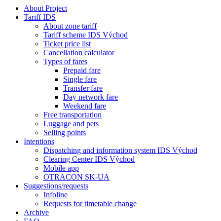
About Project
Tariff IDS
About zone tariff
Tariff scheme IDS Východ
Ticket price list
Cancellation calculator
Types of fares
Prepaid fare
Single fare
Transfer fare
Day network fare
Weekend fare
Free transportation
Luggage and pets
Selling points
Intentions
Dispatching and information system IDS Východ
Clearing Center IDS Východ
Mobile app
OTRACON SK-UA
Suggestions/requests
Infoline
Requests for timetable change
Archive