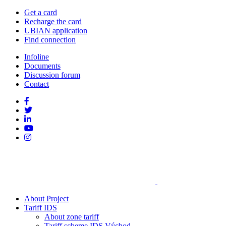
Get a card
Recharge the card
UBIAN application
Find connection
Infoline
Documents
Discussion forum
Contact
About Project
Tariff IDS
About zone tariff
Tariff scheme IDS Východ