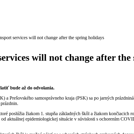
sport services will not change after the spring holidays
rvices will not change after the
latiť bude až do odvolania.
K) a Prešovského samosprávneho kraja (PSK) sa po jarných prázdninác
 prázdnin.
toré poslúžia žiakom 1. stupňa základných škôl a žiakom končiacich 
 od aktuálnej epidemiologickej situácie v súvislosti s ochorením COV