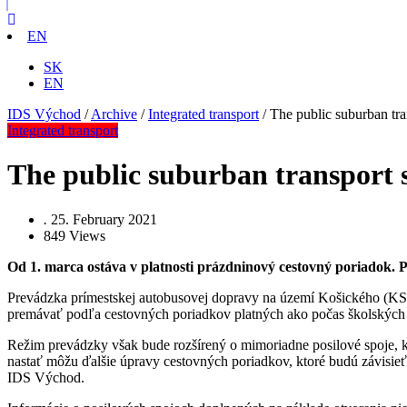
EN
SK
EN
IDS Východ
/
Archive
/
Integrated transport
/
The public suburban tran
Integrated transport
The public suburban transport se
.
25. February 2021
849
Views
Od 1. marca ostáva v platnosti prázdninový cestovný poriadok. P
Prevádzka prímestskej autobusovej dopravy na území Košického (KS
premávať podľa cestovných poriadkov platných ako počas školských
Režim prevádzky však bude rozšírený o mimoriadne posilové spoje, k
nastať môžu ďalšie úpravy cestovných poriadkov, ktoré budú závisieť
IDS Východ.