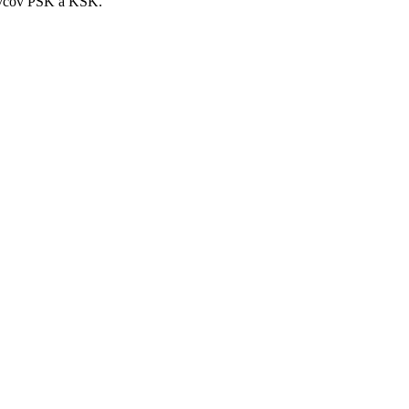
ravcov PSK a KSK.