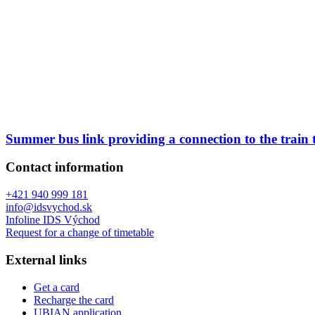
Summer bus link providing a connection to the train
Contact information
+421 940 999 181
info@idsvychod.sk
Infoline IDS Východ
Request for a change of timetable
External links
Get a card
Recharge the card
UBIAN application