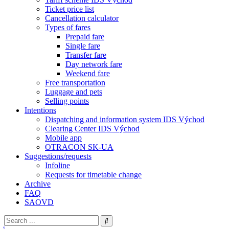
Ticket price list
Cancellation calculator
Types of fares
Prepaid fare
Single fare
Transfer fare
Day network fare
Weekend fare
Free transportation
Luggage and pets
Selling points
Intentions
Dispatching and information system IDS Východ
Clearing Center IDS Východ
Mobile app
OTRACON SK-UA
Suggestions/requests
Infoline
Requests for timetable change
Archive
FAQ
SAOVD