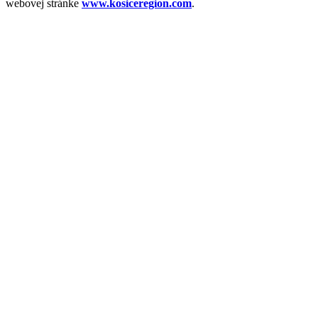
webovej stránke
www.kosiceregion.com
.