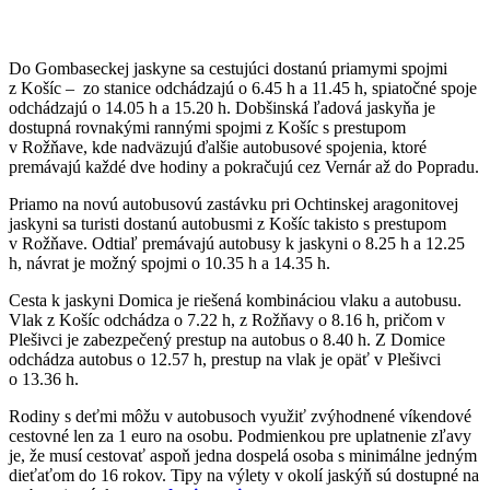
Do Gombaseckej jaskyne sa cestujúci dostanú priamymi spojmi
z Košíc – zo stanice odchádzajú o 6.45 h a 11.45 h, spiatočné spoje
odchádzajú o 14.05 h a 15.20 h. Dobšinská ľadová jaskyňa je
dostupná rovnakými rannými spojmi z Košíc s prestupom
v Rožňave, kde nadväzujú ďalšie autobusové spojenia, ktoré
premávajú každé dve hodiny a pokračujú cez Vernár až do Popradu.
Priamo na novú autobusovú zastávku pri Ochtinskej aragonitovej
jaskyni sa turisti dostanú autobusmi z Košíc takisto s prestupom
v Rožňave. Odtiaľ premávajú autobusy k jaskyni o 8.25 h a 12.25
h, návrat je možný spojmi o 10.35 h a 14.35 h.
Cesta k jaskyni Domica je riešená kombináciou vlaku a autobusu.
Vlak z Košíc odchádza o 7.22 h, z Rožňavy o 8.16 h, pričom v
Plešivci je zabezpečený prestup na autobus o 8.40 h. Z Domice
odchádza autobus o 12.57 h, prestup na vlak je opäť v Plešivci
o 13.36 h.
Rodiny s deťmi môžu v autobusoch využiť zvýhodnené víkendové
cestovné len za 1 euro na osobu. Podmienkou pre uplatnenie zľavy
je, že musí cestovať aspoň jedna dospelá osoba s minimálne jedným
dieťaťom do 16 rokov. Tipy na výlety v okolí jaskýň sú dostupné na