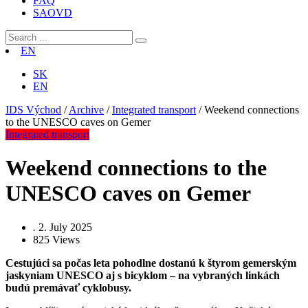
FAQ
SAOVD
EN
SK
EN
IDS Východ
/
Archive
/
Integrated transport
/
Weekend connections
to the UNESCO caves on Gemer
Integrated transport
Weekend connections to the
UNESCO caves on Gemer
.
2. July 2025
825
Views
Cestujúci sa počas leta pohodlne dostanú k štyrom gemerským
jaskyniam UNESCO aj s bicyklom – na vybraných linkách
budú premávať cyklobusy.