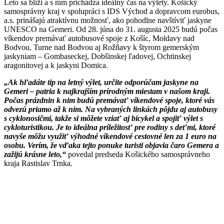
Leto sa blíži a s ním prichádza ideálny čas na výlety. Košický
samosprávny kraj v spolupráci s IDS Východ a dopravcom eurobus,
a.s. prinášajú atraktívnu možnosť, ako pohodlne navštíviť jaskyne
UNESCO na Gemeri. Od 28. júna do 31. augusta 2025 budú počas
víkendov premávať autobusové spoje z Košíc, Moldavy nad
Bodvou, Turne nad Bodvou aj Rožňavy k štyrom gemerským
jaskyniam – Gombaseckej, Dobšinskej ľadovej, Ochtinskej
aragonitovej a k jaskyni Domica.
„Ak hľadáte tip na letný výlet, určite odporúčam jaskyne na
Gemeri – patria k najkrajším prírodným miestam v našom kraji.
Počas prázdnin k nim budú premávať víkendové spoje, ktoré vás
odvezú priamo až k nim. Na vybraných linkách pôjdu aj autobusy
s cyklonosičmi, takže si môžete vziať aj bicykel a spojiť výlet s
cykloturistikou. Je to ideálna príležitosť pre rodiny s deťmi, ktoré
navyše môžu využiť výhodné víkendové cestovné len za 1 euro na
osobu. Verím, že vďaka tejto ponuke turisti objavia čaro Gemera a
zažijú krásne leto,“
povedal predseda Košického samosprávneho
kraja Rastislav Trnka.