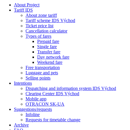
About Project
Tariff IDS
About zone tariff
Tariff scheme IDS Východ
Ticket price list
Cancellation calculator
Types of fares
Prepaid fare
Single fare
Transfer fare
Day network fare
Weekend fare
Free transportation
Luggage and pets
Selling points
Intentions
Dispatching and information system IDS Východ
Clearing Center IDS Východ
Mobile app
OTRACON SK-UA
Suggestions/requests
Infoline
Requests for timetable change
Archive