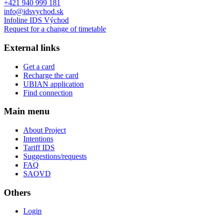
+421 940 999 181
info@idsvychod.sk
Infoline IDS Východ
Request for a change of timetable
External links
Get a card
Recharge the card
UBIAN application
Find connection
Main menu
About Project
Intentions
Tariff IDS
Suggestions/requests
FAQ
SAOVD
Others
Login