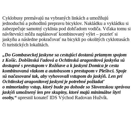
Cyklobusy premávajú na vybraných linkách a umožňujú
jednoduchú a pohodlnú prepravu bicyklov. Nakládku a vykládku si
zabezpečuje samotný cyklista pod dohľadom vodiča. Vďaka tomu si
návštevníci môžu naplánovať kombinovaný výlet – pozrieť si
jaskyňu a následne pokračovať na bicykli po okolitých cyklotrasách
či turistických lokalitách.
„Do Gombaseckej jaskyne sa cestujúci dostanú priamym spojom
z Košíc. Dobšinská ľadová a Ochtinská aragonitová jaskyňa sú
dostupné s prestupom v Rožňave a k jaskyni Domica je cesta
kombinovaná vlakom a autobusom s prestupom v Plešivci. Spoje
sú načasované tak, aby vyhovovali vstupom do jaskýň. Len pri
Ochtinskej aragonitovej jaskyni je potrebné požiadať
o mimoriadny vstup, ktorý bude po dohode so Slovenskou správou
jaskýň umožnený len pre skupiny, ktoré majú minimálne štyri
osoby,“
upresnil konateľ IDS Východ Radovan Hužvík.