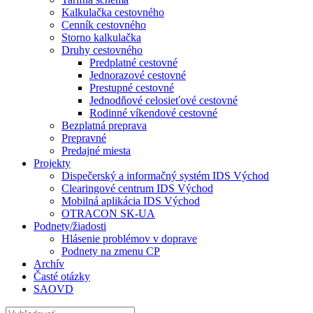
Kalkulačka cestovného
Cenník cestovného
Storno kalkulačka
Druhy cestovného
Predplatné cestovné
Jednorazové cestovné
Prestupné cestovné
Jednodňové celosieťové cestovné
Rodinné víkendové cestovné
Bezplatná preprava
Prepravné
Predajné miesta
Projekty
Dispečerský a informačný systém IDS Východ
Clearingové centrum IDS Východ
Mobilná aplikácia IDS Východ
OTRACON SK-UA
Podnety/žiadosti
Hlásenie problémov v doprave
Podnety na zmenu CP
Archív
Časté otázky
SAOVD