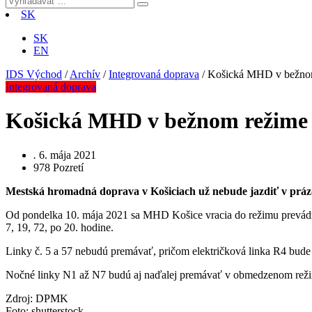
SK
SK
EN
IDS Východ
/
Archív
/
Integrovaná doprava
/
Košická MHD v bežnom
Integrovaná doprava
Košická MHD v bežnom režime
.
6. mája 2021
978
Pozretí
Mestská hromadná doprava v Košiciach už nebude jazdiť v práz
Od pondelka 10. mája 2021 sa MHD Košice vracia do režimu prevádzk
7, 19, 72, po 20. hodine.
Linky č. 5 a 57 nebudú premávať, pričom električková linka R4 bud
Nočné linky N1 až N7 budú aj naďalej premávať v obmedzenom rež
Zdroj: DPMK
Foto: shutterstock