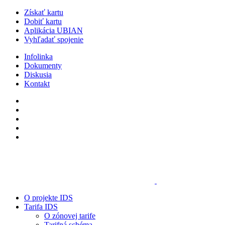
Získať kartu
Dobiť kartu
Aplikácia UBIAN
Vyhľadať spojenie
Infolinka
Dokumenty
Diskusia
Kontakt
O projekte IDS
Tarifa IDS
O zónovej tarife
Tarifná schéma