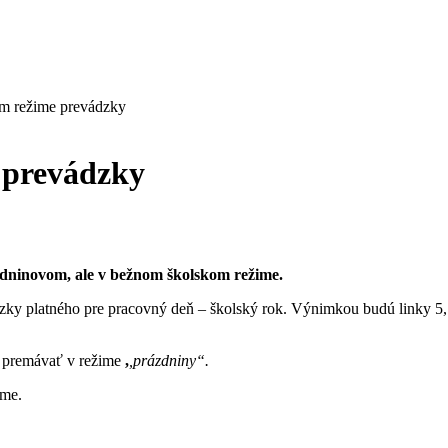
 režime prevádzky
 prevádzky
dninovom, ale v bežnom školskom režime.
y platného pre pracovný deň – školský rok. Výnimkou budú linky 5, 
e premávať v režime
,
,prázdniny“.
ime.