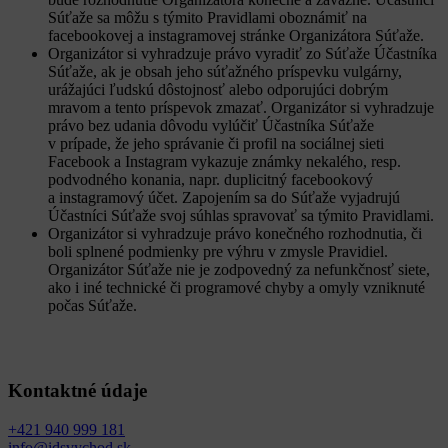
Súťaže sa môžu s týmito Pravidlami oboznámiť na
facebookovej a instagramovej stránke Organizátora Súťaže.
Organizátor si vyhradzuje právo vyradiť zo Súťaže Účastníka
Súťaže, ak je obsah jeho súťažného príspevku vulgárny,
urážajúci ľudskú dôstojnosť alebo odporujúci dobrým
mravom a tento príspevok zmazať. Organizátor si vyhradzuje
právo bez udania dôvodu vylúčiť Účastníka Súťaže
v prípade, že jeho správanie či profil na sociálnej sieti
Facebook a Instagram vykazuje známky nekalého, resp.
podvodného konania, napr. duplicitný facebookový
a instagramový účet. Zapojením sa do Súťaže vyjadrujú
Účastníci Súťaže svoj súhlas spravovať sa týmito Pravidlami.
Organizátor si vyhradzuje právo konečného rozhodnutia, či
boli splnené podmienky pre výhru v zmysle Pravidiel.
Organizátor Súťaže nie je zodpovedný za nefunkčnosť siete,
ako i iné technické či programové chyby a omyly vzniknuté
počas Súťaže.
Kontaktné údaje
+421 940 999 181
info@idsvychod.sk