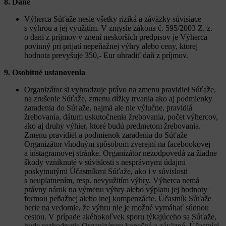
8. Dane
Výherca Súťaže nesie všetky riziká a záväzky súvisiace
s výhrou a jej využitím. V zmysle zákona č. 595/2003 Z. z.
o dani z príjmov v znení neskorších predpisov je Výherca
povinný pri prijatí nepeňažnej výhry alebo ceny, ktorej
hodnota prevyšuje 350,- Eur uhradiť daň z príjmov.
9.
Osobitné ustanovenia
Organizátor si vyhradzuje právo na zmenu pravidiel Súťaže,
na zrušenie Súťaže, zmenu dĺžky trvania ako aj podmienky
zaradenia do Súťaže, najmä ale nie výlučne, pravidlá
žrebovania, dátum uskutočnenia žrebovania, počet výhercov,
ako aj druhy výhier, ktoré budú predmetom žrebovania.
Zmenu pravidiel a podmienok zaradenia do Súťaže
Organizátor vhodným spôsobom zverejní na facebookovej
a instagramovej stránke. Organizátor nezodpovedá za žiadne
škody vzniknuté v súvislosti s nesprávnymi údajmi
poskytnutými Účastníkmi Súťaže, ako i v súvislosti
s neuplatnením, resp. nevyužitím výhry. Výherca nemá
právny nárok na výmenu výhry alebo výplatu jej hodnoty
formou peňažnej alebo inej kompenzácie. Účastník Súťaže
berie na vedomie, že výhru nie je možné vymáhať súdnou
cestou. V prípade akéhokoľvek sporu týkajúceho sa Súťaže,
bude rozhodnutie Organizátora konečné a záväzné. Účastníci