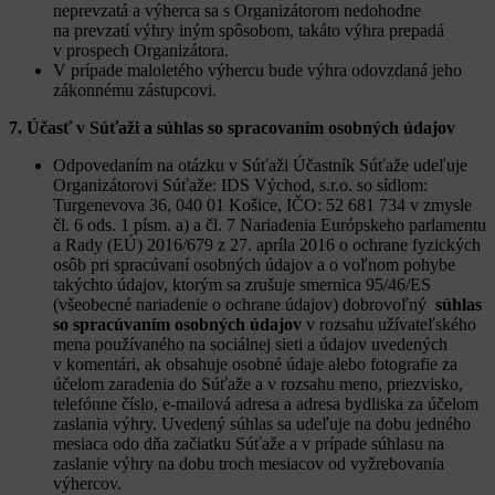
neprevzatá a výherca sa s Organizátorom nedohodne
na prevzatí výhry iným spôsobom, takáto výhra prepadá
v prospech Organizátora.
V prípade maloletého výhercu bude výhra odovzdaná jeho
zákonnému zástupcovi.
7. Účasť v Súťaži a súhlas so spracovaním osobných údajov
Odpovedaním na otázku v Súťaži Účastník Súťaže udeľuje
Organizátorovi Súťaže: IDS Východ, s.r.o. so sídlom:
Turgenevova 36, 040 01 Košice, IČO: 52 681 734 v zmysle
čl. 6 ods. 1 písm. a) a čl. 7 Nariadenia Európskeho parlamentu
a Rady (EÚ) 2016/679 z 27. apríla 2016 o ochrane fyzických
osôb pri spracúvaní osobných údajov a o voľnom pohybe
takýchto údajov, ktorým sa zrušuje smernica 95/46/ES
(všeobecné nariadenie o ochrane údajov) dobrovoľný
súhlas
so spracúvaním osobných údajov
v rozsahu užívateľského
mena používaného na sociálnej sieti a údajov uvedených
v komentári, ak obsahuje osobné údaje alebo fotografie za
účelom zaradenia do Súťaže a v rozsahu meno, priezvisko,
telefónne číslo, e-mailová adresa a adresa bydliska za účelom
zaslania výhry. Uvedený súhlas sa udeľuje na dobu jedného
mesiaca odo dňa začiatku Súťaže a v prípade súhlasu na
zaslanie výhry na dobu troch mesiacov od vyžrebovania
výhercov.