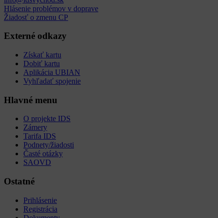
Hlásenie problémov v doprave
Žiadosť o zmenu CP
Externé odkazy
Získať kartu
Dobiť kartu
Aplikácia UBIAN
Vyhľadať spojenie
Hlavné menu
O projekte IDS
Zámery
Tarifa IDS
Podnety/žiadosti
Časté otázky
SAOVD
Ostatné
Prihlásenie
Registrácia
Dokumenty