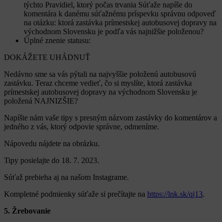
týchto Pravidiel, ktorý počas trvania Súťaže napíše do
komentára k danému súťažnému príspevku správnu odpoveď
na otázku: ktorá zastávka prímestskej autobusovej dopravy na
východnom Slovensku je podľa vás najnižšie položenou?
Úplné znenie statusu:
DOKÁŽETE UHÁDNUŤ
Nedávno sme sa vás pýtali na najvyššie položenú autobusovú
zastávku. Teraz chceme vedieť, čo si myslíte, ktorá zastávka
prímestskej autobusovej dopravy na východnom Slovensku je
položená NAJNIZŠIE?
Napíšte nám vaše tipy s presným názvom zastávky do komentárov a
jedného z vás, ktorý odpovie správne, odmeníme.
Nápovedu nájdete na obrázku.
Tipy posielajte do 18. 7. 2023.
Súťaž prebieha aj na našom Instagrame.
Kompletné podmienky súťaže si prečítajte na
https://lnk.sk/qj13
.
5. Žrebovanie