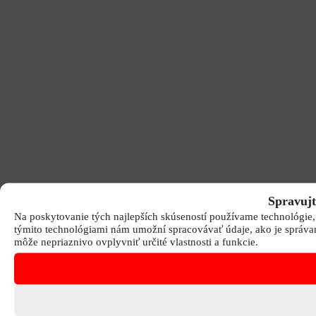
Spravujt
Na poskytovanie tých najlepších skúseností používame technológie, 
týmito technológiami nám umožní spracovávať údaje, ako je správani
môže nepriaznivo ovplyvniť určité vlastnosti a funkcie.