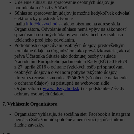
Udelenie súhlasu na spracovanie osobných údajov je
podmienkou účasti v Súťaži.
Súhlas so spracovaním údajov je možné kedykoľvek odvolať
elektronicky prostredníctvom e-
mailu
info@idsvychod.sk
alebo písomne na adrese sídla
Organizátora. Odvolanie súhlasu nemá vplyv na zákonnosť
spracúvania osobných údajov vychádzajúceho zo súhlasu
udeleného pred jeho odvolaním.
Podrobnosti o spracúvaní osobných údajov, predovšetkým
kontaktné údaje na Organizátora ako prevádzkovateľa, ako aj
práva Účastníka Súťaže ako dotknutej osoby v súlade
Nariadením Európskeho parlamentu a Rady (EÚ) 2016/679
z 27. apríla 2016 o ochrane fyzických osôb pri spracúvaní
osobných údajov a o voľnom pohybe takýchto údajov,
ktorým sa zrušuje smernica 95/46/ES (všeobecné nariadenie
o ochrane údajov) sú prístupné na webovom sídle
Organizátora (
www.idsvychod.sk
) na podstránke Zásady
ochrany osobných údajov.
7. Vyhlásenie Organizátora
Organizátor vyhlasuje, že sociálna sieť Facebook a Instagram
nemá so Súťažou nič spoločné a nemá voči jej účastníkom
žiadne záväzky.