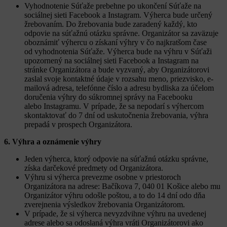
Vyhodnotenie Súťaže prebehne po ukončení Súťaže na
sociálnej sieti Facebook a Instagram. Výherca bude určený
žrebovaním. Do žrebovania bude zaradený každý, kto
odpovie na súťažnú otázku správne. Organizátor sa zaväzuje
oboznámiť výhercu o získaní výhry v čo najkratšom čase
od vyhodnotenia Súťaže. Výherca bude na výhru v Súťaži
upozornený na sociálnej sieti Facebook a Instagram na
stránke Organizátora a bude vyzvaný, aby Organizátorovi
zaslal svoje kontaktné údaje v rozsahu meno, priezvisko, e-
mailová adresa, telefónne číslo a adresu bydliska za účelom
doručenia výhry do súkromnej správy na Facebooku
alebo Instagramu. V prípade, že sa nepodarí s výhercom
skontaktovať do 7 dní od uskutočnenia žrebovania, výhra
prepadá v prospech Organizátora.
6. Výhra a oznámenie výhry
Jeden výherca, ktorý odpovie na súťažnú otázku správne,
získa darčekové predmety od Organizátora.
Výhru si výherca prevezme osobne v priestoroch
Organizátora na adrese: Bačíkova 7, 040 01 Košice alebo mu
Organizátor výhru odošle poštou, a to do 14 dní odo dňa
zverejnenia výsledkov žrebovania Organizátorom.
V prípade, že si výherca nevyzdvihne výhru na uvedenej
adrese alebo sa odoslaná výhra vráti Organizátorovi ako