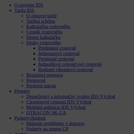
O projekte IDS
Tarifa IDS
O zónovej tarife
Tarifná schéma
Kalkulačka cestovného
Cenník cestovného
Storno kalkulačka
Druhy cestovného
Predplatné cestovné
Jednorazové cestovné
Prestupné cestovné
Jednodňové celosieťové cestovné
Rodinné víkendové cestovné
Bezplatná preprava
Prepravné
Predajné miesta
Projekty
Dispečerský a informačný systém IDS Východ
Clearingové centrum IDS Východ
Mobilná aplikácia IDS Východ
OTRACON SK-UA
Podnety/žiadosti
Hlásenie problémov v doprave
Podnety na zmenu CP