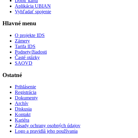
Dobiť kartu
Aplikácia UBIAN
Vyhľadať spojenie
Hlavné menu
O projekte IDS
Zámery
Tarifa IDS
Podnety/žiadosti
Časté otázky
SAOVD
Ostatné
Prihlásenie
Registrácia
Dokumenty
Archív
Diskusia
Kontakt
Kariéra
Zásady ochrany osobných údajov
Logo a pravidlá jeho používania