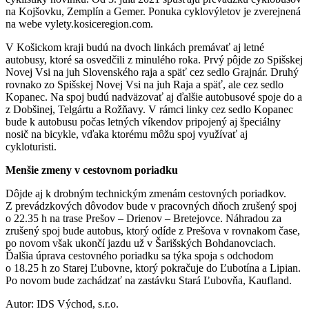
na Kojšovku, Zemplín a Gemer. Ponuka cyklovýletov je zverejnená
na webe vylety.kosiceregion.com.
V Košickom kraji budú na dvoch linkách premávať aj letné
autobusy, ktoré sa osvedčili z minulého roka. Prvý pôjde zo Spišskej
Novej Vsi na juh Slovenského raja a späť cez sedlo Grajnár. Druhý
rovnako zo Spišskej Novej Vsi na juh Raja a späť, ale cez sedlo
Kopanec. Na spoj budú nadväzovať aj ďalšie autobusové spoje do a
z Dobšinej, Telgártu a Rožňavy. V rámci linky cez sedlo Kopanec
bude k autobusu počas letných víkendov pripojený aj špeciálny
nosič na bicykle, vďaka ktorému môžu spoj využívať aj
cykloturisti.
Menšie zmeny v cestovnom poriadku
Dôjde aj k drobným technickým zmenám cestovných poriadkov.
Z prevádzkových dôvodov bude v pracovných dňoch zrušený spoj
o 22.35 h na trase Prešov – Drienov – Bretejovce. Náhradou za
zrušený spoj bude autobus, ktorý odíde z Prešova v rovnakom čase,
po novom však ukončí jazdu už v Šarišských Bohdanovciach.
Ďalšia úprava cestovného poriadku sa týka spoja s odchodom
o 18.25 h zo Starej Ľubovne, ktorý pokračuje do Ľubotína a Lipian.
Po novom bude zachádzať na zastávku Stará Ľubovňa, Kaufland.
Autor: IDS Východ, s.r.o.