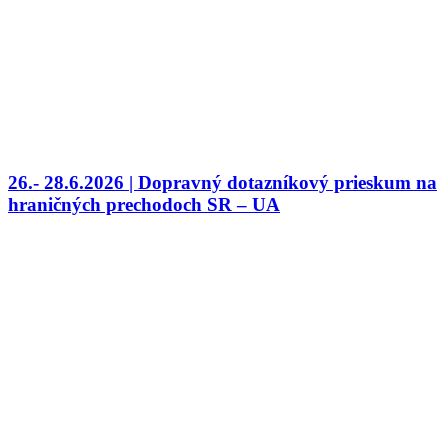
26.- 28.6.2026 | Dopravný dotazníkový prieskum na
hraničných prechodoch SR – UA