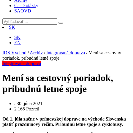
Archív
Časté otázky
SAOVD
SK
SK
EN
IDS Východ
/
Archív
/
Integrovaná doprava
/
Mení sa cestovný
poriadok, pribudnú letné spoje
Integrovaná doprava
Mení sa cestovný poriadok,
pribudnú letné spoje
.
30. júna 2021
2 165
Pozretí
Od 1. júla začne v prímestskej doprave na východe Slovenska
platiť prázdninový režim. Pribudnú letné spoje a cyklobusy.