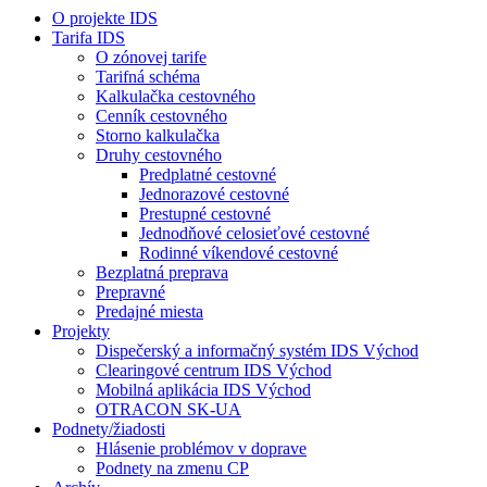
O projekte IDS
Tarifa IDS
O zónovej tarife
Tarifná schéma
Kalkulačka cestovného
Cenník cestovného
Storno kalkulačka
Druhy cestovného
Predplatné cestovné
Jednorazové cestovné
Prestupné cestovné
Jednodňové celosieťové cestovné
Rodinné víkendové cestovné
Bezplatná preprava
Prepravné
Predajné miesta
Projekty
Dispečerský a informačný systém IDS Východ
Clearingové centrum IDS Východ
Mobilná aplikácia IDS Východ
OTRACON SK-UA
Podnety/žiadosti
Hlásenie problémov v doprave
Podnety na zmenu CP