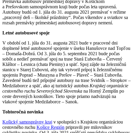
Premávka autobusov prímestskej dopravy v Košickom
a Prešovskom samosprávnom kraji bude počas leta upravená.
Autobusy budú od 1. júla do 31. augusta 2021 premávať v režime
„pracovný deň – školské prázdniny“. Počas víkendov a sviatkov sa
rozsah premávky prímestskej autobusovej dopravy nemení.
Letné autobusové spoje
V období od 1. júla do 31. augusta 2021 bude v pracovné dni
doplnené letné autobusové spojenie v úseku Hanušovce nad Topľou
– Domaša-Dobrá. Od 3. júla do 5. septembra 2021 bude počas
sobôt a nedieľ premávať spoj na trase Stará Ľubovňa – Červený
Kláštor – Lesnica (chata Pieniny) a späť. Spoj zájde na železničnú
stanicu v Starej Ľubovni, aby tak vytvoril prípoj k železničnému
spojeniu Poprad – Muszyna a Prešov – Plaveč – Stará Ľubovňa.
Zavedené budú tiež prípojné autobusy na trase Svidník – Stropkov –
Medzilaborce a späť, ako aj turistický autobus
Krajskej organizácie
cestovného ruchu Severovýchod Slovenska
na Horný Zemplín po
ceste drevených kostolíkov. Tieto spoje priamo nadväzujú na
vlakové spojenie Medzilaborce – Sanok.
Tohtoročná novinka
Košický samosprávny kraj
v spolupráci s Krajskou organizáciou
cestovného ruchu
Košice Región
pripravili pre milovníkov
cyklistiky novinku. Od 3. júla 2021 spúšťajú prevádzku cyklobusov