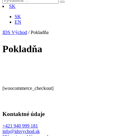
SK
SK
EN
IDS Východ
/
Pokladňa
Pokladňa
[woocommerce_checkout]
Kontaktné údaje
+421 940 999 181
info@idsvychod.sk