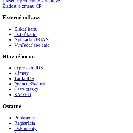
Hlásenie problémov v doprave
Žiadosť o zmenu CP
Externé odkazy
Získať kartu
Dobiť kartu
Aplikácia UBIAN
Vyhľadať spojenie
Hlavné menu
O projekte IDS
Zámery
Tarifa IDS
Podnety/žiadosti
Časté otázky
SAOVD
Ostatné
Prihlásenie
Registrácia
Dokumenty