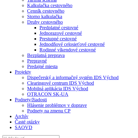
Kalkulačka cestovného
Cenník cestovného
Storno kalkulačka
Druhy cestovného
Predplatné cestovné
Jednorazové cestovné
Prestupné cestovné
Jednodňové celosieťové cestovné
Rodinné víkendové cestovné
Bezplatná preprava
Prepravné
Predajné miesta
Projekty
Dispečerský a informačný systém IDS Východ
Clearingové centrum IDS Východ
Mobilná aplikácia IDS Východ
OTRACON SK-UA
Podnety/žiadosti
Hlásenie problémov v doprave
Podnety na zmenu CP
Archív
Časté otázky
SAOVD