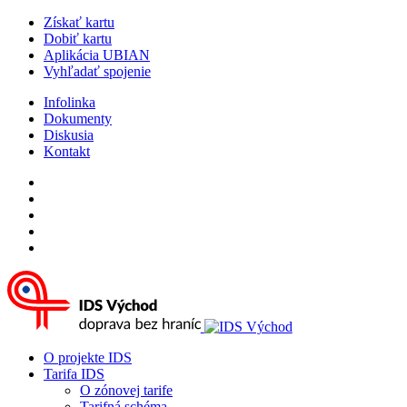
Získať kartu
Dobiť kartu
Aplikácia UBIAN
Vyhľadať spojenie
Infolinka
Dokumenty
Diskusia
Kontakt
O projekte IDS
Tarifa IDS
O zónovej tarife
Tarifná schéma