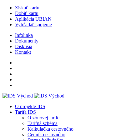
Získať kartu
Dobiť kartu
Aplikácia UBIAN
Vyhľadať spojenie
Infolinka
Dokumenty
Diskusia
Kontakt
O projekte IDS
Tarifa IDS
O zónovej tarife
Tarifná schéma
Kalkulačka cestovného
Cenník cestovného