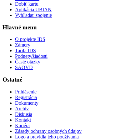
Dobiť kartu
Aplikácia UBIAN
Vyhľadať spojenie
Hlavné menu
O projekte IDS
Zámery
Tarifa IDS
Podnety/žiadosti
Časté otázky
SAOVD
Ostatné
Prihlásenie
Registrácia
Dokumenty
Archív
Diskusia
Kontakt
Kariéra
Zásady ochrany osobných údajov
Logo a pravidlá jeho používania