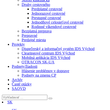
Storno kalkulačka
Druhy cestovného
Predplatné cestovné
Jednorazové cestovné
Prestupné cestovné
Jednodňové celosieťové cestovné
Rodinné víkendové cestovné
Bezplatná preprava
Prepravné
Predajné miesta
Projekty
Dispečerský a informačný systém IDS Východ
Clearingové centrum IDS Východ
Mobilná aplikácia IDS Východ
OTRACON SK-UA
Podnety/žiadosti
Hlásenie problémov v doprave
Podnety na zmenu CP
Archív
Časté otázky
SAOVD
SK