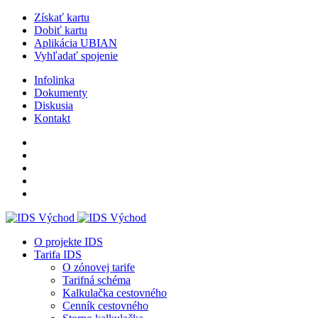
Získať kartu
Dobiť kartu
Aplikácia UBIAN
Vyhľadať spojenie
Infolinka
Dokumenty
Diskusia
Kontakt
O projekte IDS
Tarifa IDS
O zónovej tarife
Tarifná schéma
Kalkulačka cestovného
Cenník cestovného