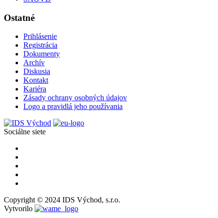
Ostatné
Prihlásenie
Registrácia
Dokumenty
Archív
Diskusia
Kontakt
Kariéra
Zásady ochrany osobných údajov
Logo a pravidlá jeho používania
Sociálne siete
Copyright © 2024 IDS Východ, s.r.o.
Vytvorilo