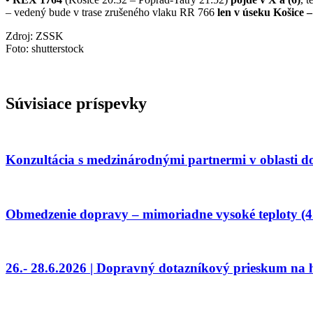
– vedený bude v trase zrušeného vlaku RR 766
len v úseku Košice 
Zdroj: ZSSK
Foto: shutterstock
Súvisiace príspevky
Konzultácia s medzinárodnými partnermi v oblasti 
Obmedzenie dopravy – mimoriadne vysoké teploty (4.
26.- 28.6.2026 | Dopravný dotazníkový prieskum na