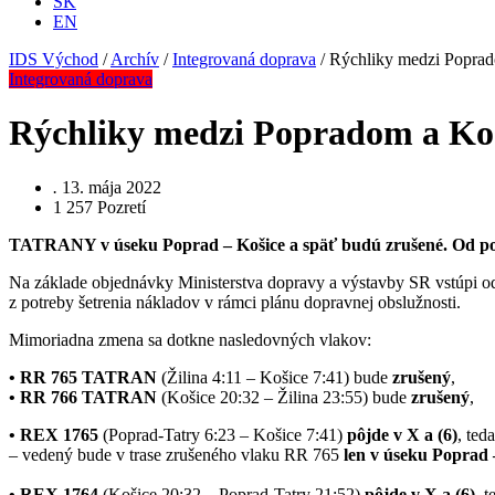
SK
EN
IDS Východ
/
Archív
/
Integrovaná doprava
/
Rýchliky medzi Poprad
Integrovaná doprava
Rýchliky medzi Popradom a Koš
.
13. mája 2022
1 257
Pozretí
TATRANY v úseku Poprad – Košice a späť budú zrušené. Od pond
Na základe objednávky Ministerstva dopravy a výstavby SR vstúpi o
z potreby šetrenia nákladov v rámci plánu dopravnej obslužnosti.
Mimoriadna zmena sa dotkne nasledovných vlakov:
•
RR 765 TATRAN
(Žilina 4:11 – Košice 7:41) bude
zrušený
,
•
RR 766 TATRAN
(Košice 20:32 – Žilina 23:55) bude
zrušený
,
•
REX 1765
(Poprad-Tatry 6:23 – Košice 7:41)
pôjde v X a (6)
, ted
– vedený bude v trase zrušeného vlaku RR 765
len
v úseku Poprad 
•
REX 1764
(Košice 20:32 – Poprad-Tatry 21:52)
pôjde v X a (6)
, 