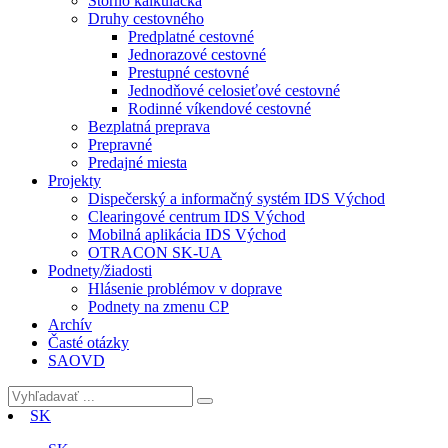
Storno kalkulačka
Druhy cestovného
Predplatné cestovné
Jednorazové cestovné
Prestupné cestovné
Jednodňové celosieťové cestovné
Rodinné víkendové cestovné
Bezplatná preprava
Prepravné
Predajné miesta
Projekty
Dispečerský a informačný systém IDS Východ
Clearingové centrum IDS Východ
Mobilná aplikácia IDS Východ
OTRACON SK-UA
Podnety/žiadosti
Hlásenie problémov v doprave
Podnety na zmenu CP
Archív
Časté otázky
SAOVD
SK