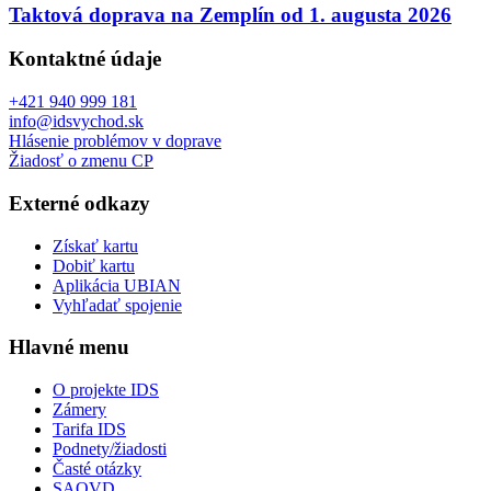
Taktová doprava na Zemplín od 1. augusta 2026
Kontaktné údaje
+421 940 999 181
info@idsvychod.sk
Hlásenie problémov v doprave
Žiadosť o zmenu CP
Externé odkazy
Získať kartu
Dobiť kartu
Aplikácia UBIAN
Vyhľadať spojenie
Hlavné menu
O projekte IDS
Zámery
Tarifa IDS
Podnety/žiadosti
Časté otázky
SAOVD