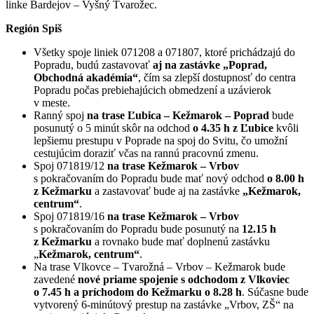
linke Bardejov – Vyšný Tvarožec.
Región Spiš
Všetky spoje liniek 071208 a 071807, ktoré prichádzajú do
Popradu, budú zastavovať
aj na zastávke „Poprad,
Obchodná akadémia“
, čím sa zlepší dostupnosť do centra
Popradu počas prebiehajúcich obmedzení a uzávierok
v meste.
Ranný spoj
na trase Ľubica – Kežmarok – Poprad
bude
posunutý o 5 minút skôr na odchod
o 4.35 h z Ľubice
kvôli
lepšiemu prestupu v Poprade na spoj do Svitu, čo umožní
cestujúcim doraziť včas na rannú pracovnú zmenu.
Spoj 071819/12
na trase Kežmarok – Vrbov
s pokračovaním do Popradu bude mať nový odchod
o 8.00 h
z Kežmarku
a zastavovať bude aj na zastávke
„Kežmarok,
centrum“
.
Spoj 071819/16
na trase Kežmarok – Vrbov
s pokračovaním do Popradu
bude posunutý na
12.15 h
z Kežmarku
a rovnako bude mať doplnenú zastávku
„
Kežmarok, centrum“
.
Na trase Vlkovce – Tvarožná – Vrbov – Kežmarok bude
zavedené
nové priame spojenie s odchodom z Vlkoviec
o 7.45 h a príchodom do Kežmarku o 8.28 h
. Súčasne bude
vytvorený 6-minútový prestup na zastávke „Vrbov, ZŠ“ na