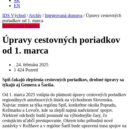
SK
EN
IDS Východ
/
Archív
/
Integrovaná doprava
/
Úpravy cestovných
poriadkov od 1. marca
Integrovaná doprava
Úpravy cestovných poriadkov
od 1. marca
.
24. februára 2025
1 424
Pozretí
Spiš čakajú zlepšenia cestovných poriadkov, drobné úpravy sa
týkajú aj Gemera a Šariša.
Od 1. marca 2025 vstúpia do platnosti úpravy cestovných poriadkov
regionálnych autobusových liniek na východnom Slovensku.
Najviac zmien sa týka regiónu Spiš, konkrétne okolia Popradu,
Kežmarku a Levoče, kde sa zlepší najmä nadväznosť spojov.
Niektoré odchody budú posunuté na výhodnejšie časy, čo
cestujúcim uľahčí prestupovanie. Okrem toho pribudnú nové
zastávky v Rožňave a v regióne Šariš bude upravená trasa spojov na