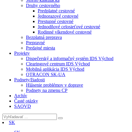
Storno kalkulačka
Druhy cestovného
Predplatné cestovné
Jednorazové cestovné
Prestupné cestovné
Jednodňové celosieťové cestovné
Rodinné víkendové cestovné
Bezplatná preprava
Prepravné
Predajné miesta
Projekty
Dispečerský a informačný systém IDS Východ
Clearingové centrum IDS Východ
Mobilná aplikácia IDS Východ
OTRACON SK-UA
Podnety/žiadosti
Hlásenie problémov v doprave
Podnety na zmenu CP
Archív
Časté otázky
SAOVD
SK